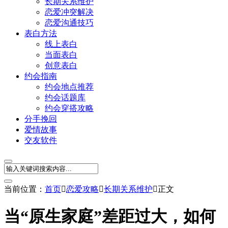
长期关系维护
恋爱冲突解决
恋爱沟通技巧
表白方法
线上表白
当面表白
创意表白
约会指南
约会地点推荐
约会话题库
约会穿搭攻略
分手挽回
爱情故事
交友软件
当前位置：
首页

恋爱攻略

长期关系维护

正文
当“原生家庭”差距过大，如何