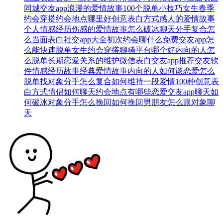
同城交友app
浪漫的爱情故事
100个脱单小技巧
女生春季
约会穿搭
约会地点哪里好
创意表白方式
感人的爱情故事
个人情感经历
伤感的爱情故事
怎么破冰聊天
分手复合
怎
么当面表白
社交app大全
初次约会聊什么
免费交友app
怎
么能快速脱单
女生约会穿搭
聊骚平台哪个好
内向的人怎
么脱单
长期恋爱关系的维护
微信表白
交友app推荐
交友软
件
情感经历故事
经典爱情故事
内向的人如何谈恋爱
怎么
脱单找对象
分手怎么复合
如何维持一段爱情
100种创意表
白方式
情侣如何聊天
约会地点有哪些
恋爱交友app
聊天如
何破冰
对象分手怎么挽回
如何挽回男朋友
怎么跟对象聊
天