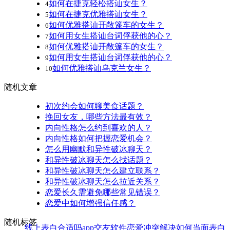
如何在捷克轻松搭讪女生？
4
如何在捷克优雅搭讪女生？
5
如何优雅搭讪开敞篷车的女生？
6
如何用女生搭讪台词俘获他的心？
7
如何优雅搭讪开敞篷车的女生？
8
如何用女生搭讪台词俘获他的心？
9
如何优雅搭讪乌克兰女生？
10
随机文章
初次约会如何聊美食话题？
挽回女友，哪些方法最有效？
内向性格怎么约到喜欢的人？
内向性格如何把握恋爱机会？
怎么用幽默和异性破冰聊天？
和异性破冰聊天怎么找话题？
和异性破冰聊天怎么建立联系？
和异性破冰聊天怎么拉近关系？
恋爱长久需避免哪些常见错误？
恋爱中如何增强信任感？
随机标签
线上表白合适吗
app交友软件
恋爱冲突解决
如何当面表白