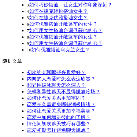
如何巧妙搭讪，让女生对你印象深刻？
3
如何在捷克轻松搭讪女生？
4
如何在捷克优雅搭讪女生？
5
如何优雅搭讪开敞篷车的女生？
6
如何用女生搭讪台词俘获他的心？
7
如何优雅搭讪开敞篷车的女生？
8
如何用女生搭讪台词俘获他的心？
9
如何优雅搭讪乌克兰女生？
10
随机文章
初次约会聊哪些兴趣爱好？
内向的人恋爱时怎么表达欣赏？
和异性破冰聊天怎么深入？
怎样和异性聊天不显得尴尬冷场？
如何让恋爱关系更加牢固？
恋爱长久需避免哪些消极情绪？
如何让恋爱关系更加幸福美满？
恋爱中如何增进彼此的了解？
情侣间初次聊天技巧有哪些？
恋爱初期怎样避免聊天尴尬？