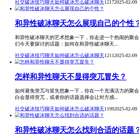
社交破冰技巧
聊天如何破冰
怎么破冰聊天
1217
2025-02-09
和异性破冰聊天怎么展现自己的个性
和异性破冰聊天的艺术想象一下，你走进一个热闹的聚会
们今天要探讨的话题：如何在和异性破冰聊天...
社交破冰技巧
聊天如何破冰
怎么破冰聊天
1211
2025-02-09
怎样和异性聊天不显得突兀冒失？
如何避免突兀与冒失想象一下，你在一个充满活力的聚会
白会显得突兀，或者你的话题选择会让对方感...
社交破冰技巧
聊天如何破冰
怎么破冰聊天
1199
2025-02-09
和异性破冰聊天怎么找到合适的话题