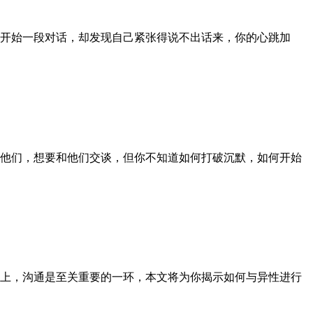
开始一段对话，却发现自己紧张得说不出话来，你的心跳加
他们，想要和他们交谈，但你不知道如何打破沉默，如何开始
上，沟通是至关重要的一环，本文将为你揭示如何与异性进行