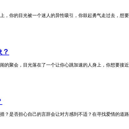
上，你的目光被一个迷人的异性吸引，你鼓起勇气走过去，想要
象？
闹的聚会，目光落在了一个让你心跳加速的人身上，你想要接近
？
措？是否担心自己的言辞会让对方感到不适？在寻找爱情的道路