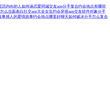
经历
内向的人如何谈恋爱
同城交友app
分手复合
约会地点有哪些
怎么当面表白
社交app大全
女生约会穿搭
app交友软件
对象分手
故事
感人的爱情故事
约会地点哪里好
聊天如何破冰
分手怎么复合