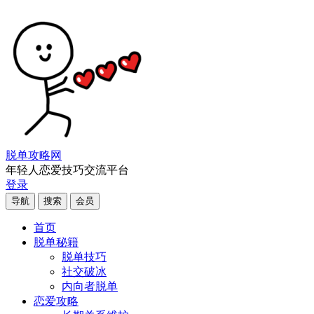
脱单攻略网
年轻人恋爱技巧交流平台
登录
导航
搜索
会员
首页
脱单秘籍
脱单技巧
社交破冰
内向者脱单
恋爱攻略