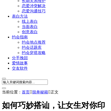
长期关系维护
恋爱冲突解决
恋爱沟通技巧
表白方法
线上表白
当面表白
创意表白
约会指南
约会地点推荐
约会话题库
约会穿搭攻略
分手挽回
爱情故事
交友软件
当前位置：
首页

脱单秘籍

正文
如何巧妙搭讪，让女生对你印