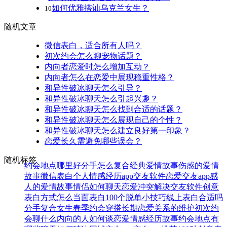
如何优雅搭讪乌克兰女生？
10
随机文章
微信表白，适合所有人吗？
初次约会怎么聊宠物话题？
内向者恋爱时怎么增加互动？
内向者怎么在恋爱中展现稳重性格？
和异性破冰聊天怎么引导？
和异性破冰聊天怎么引起兴趣？
和异性破冰聊天怎么找到合适的话题？
和异性破冰聊天怎么展现自己的个性？
和异性破冰聊天怎么建立良好第一印象？
恋爱长久需避免哪些误会？
随机标签
约会地点哪里好
分手怎么复合
经典爱情故事
伤感的爱情
故事
微信表白
个人情感经历
app交友软件
恋爱交友app
感
人的爱情故事
情侣如何聊天
恋爱冲突解决
交友软件
创意
表白方式
怎么当面表白
100个脱单小技巧
线上表白合适吗
分手复合
女生春季约会穿搭
长期恋爱关系的维护
初次约
会聊什么
内向的人如何谈恋爱
情感经历故事
约会地点有