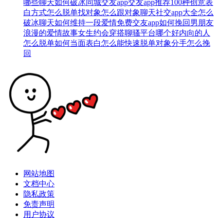
哪些
聊天如何破冰
同城交友app
交友app推荐
100种创意表
白方式
怎么脱单找对象
怎么跟对象聊天
社交app大全
怎么
破冰聊天
如何维持一段爱情
免费交友app
如何挽回男朋友
浪漫的爱情故事
女生约会穿搭
聊骚平台哪个好
内向的人
怎么脱单
如何当面表白
怎么能快速脱单
对象分手怎么挽
回
网站地图
文档中心
隐私政策
免责声明
用户协议