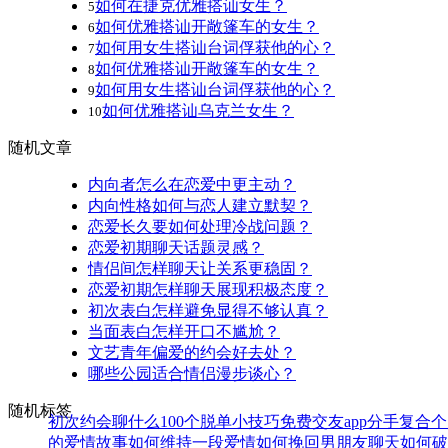
如何在捷克优雅搭讪女生？
5
如何优雅搭讪开敞篷车的女生？
6
如何用女生搭讪台词俘获他的心？
7
如何优雅搭讪开敞篷车的女生？
8
如何用女生搭讪台词俘获他的心？
9
如何优雅搭讪乌克兰女生？
10
随机文章
内向者怎么在恋爱中更主动？
内向性格如何与恋人建立默契？
恋爱长久要如何处理冷战问题？
恋爱初期聊天话题灵感？
情侣间怎样聊天让关系更稳固？
恋爱初期怎样聊天展现积极态度？
初次表白怎样避免显得不够认真？
当面表白怎样开口不尴尬？
文艺青年偏爱的约会好去处？
哪些公园适合情侣漫步谈心？
随机标签
初次约会聊什么
100个脱单小技巧
免费交友app
分手复合
个
的爱情故事
如何维持一段爱情
如何挽回男朋友
聊天如何破