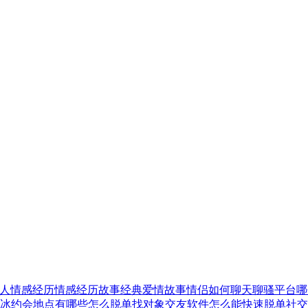
人情感经历
情感经历故事
经典爱情故事
情侣如何聊天
聊骚平台哪
冰
约会地点有哪些
怎么脱单找对象
交友软件
怎么能快速脱单
社交