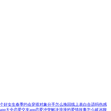
个好
女生春季约会穿搭
对象分手怎么挽回
线上表白合适吗
伤感
app大全
恋爱交友app
恋爱冲突解决
浪漫的爱情故事
怎么破冰聊