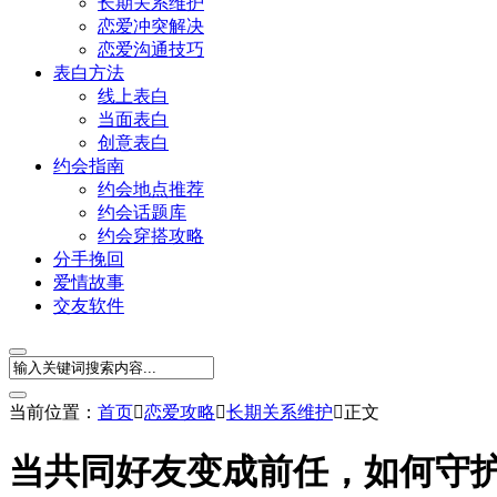
长期关系维护
恋爱冲突解决
恋爱沟通技巧
表白方法
线上表白
当面表白
创意表白
约会指南
约会地点推荐
约会话题库
约会穿搭攻略
分手挽回
爱情故事
交友软件
当前位置：
首页

恋爱攻略

长期关系维护

正文
当共同好友变成前任，如何守