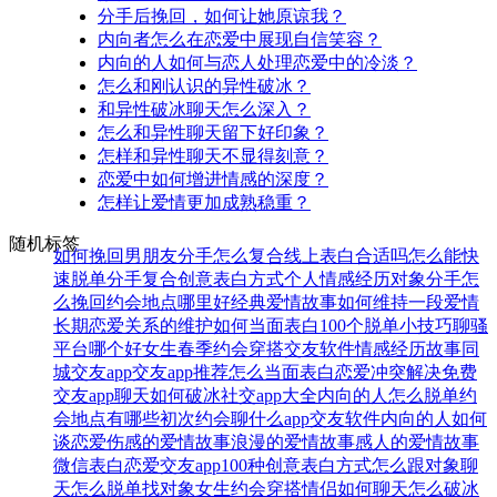
分手后挽回，如何让她原谅我？
内向者怎么在恋爱中展现自信笑容？
内向的人如何与恋人处理恋爱中的冷淡？
怎么和刚认识的异性破冰？
和异性破冰聊天怎么深入？
怎么和异性聊天留下好印象？
怎样和异性聊天不显得刻意？
恋爱中如何增进情感的深度？
怎样让爱情更加成熟稳重？
随机标签
如何挽回男朋友
分手怎么复合
线上表白合适吗
怎么能快
速脱单
分手复合
创意表白方式
个人情感经历
对象分手怎
么挽回
约会地点哪里好
经典爱情故事
如何维持一段爱情
长期恋爱关系的维护
如何当面表白
100个脱单小技巧
聊骚
平台哪个好
女生春季约会穿搭
交友软件
情感经历故事
同
城交友app
交友app推荐
怎么当面表白
恋爱冲突解决
免费
交友app
聊天如何破冰
社交app大全
内向的人怎么脱单
约
会地点有哪些
初次约会聊什么
app交友软件
内向的人如何
谈恋爱
伤感的爱情故事
浪漫的爱情故事
感人的爱情故事
微信表白
恋爱交友app
100种创意表白方式
怎么跟对象聊
天
怎么脱单找对象
女生约会穿搭
情侣如何聊天
怎么破冰