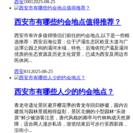
西安
1001
2025-08-25
西安市有哪些约会地点值得推荐？
西安市有许多值得情侣们前往的约会地点,以下是一些精
选推荐：西安后海位置：位于浐灞生态区欧亚大道与广
运潭公园之间的灞河水域，特色：后海依托浐灞及灞河
优质的生态资源及历史文化背景，已成为西安及周边市
民休闲...
西安
831
2025-08-25
西安市有哪些人少的约会地点？
青龙寺遗址景区避开樱花季的青龙寺回归静谧，园内古
建筑与园林景观相得益彰，景区北侧的小型园林“乐游
原”鲜少被游客注意，唐代风格的廊亭与竹林构成天然屏
障，适合两人漫步私语，游览结束后可步行至西影路，
沿街小...