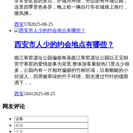
非常受欢迎的景点，护城河环绕，旁边还有环城公园，
这里四季景色各异，晚上租一辆自行车在城墙上骑行，
微风拂...
西安
578
2025-08-25
西安市人少的约会地点有哪些？
曲江寒窑遗址公园偏僻角落曲江寒窑遗址公园以王宝钏
苦守寒窑的爱情故事为背景,整体游客量较热门景点少很
多，公园内有一片相对偏僻的竹林区域，沿着蜿蜒的小
径深入，四周被翠绿的竹子环绕，阳光透过竹叶的缝隙
洒下，...
西安
1041
2025-08-25
网友评论