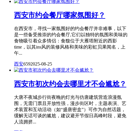
西安市约会餐厅哪家氛围好？
在西安市，寻找一家氛围好的约会餐厅并非难事，以下
是一些备受推崇的约会餐厅,它们以独特的氛围和美味的
食物吸引着众多情侣：食馥位于大雁塔附近的西影
time，以其ins风的装修风格和美味的彩虹贝果闻名，上
午...
西安
659
2025-08-25
西安市初次约会去哪里才不会尴尬？
大唐不夜城步行街夜晚的灯光与仿唐建筑营造浪漫氛
围，无需门票且开放性强，漫步街区时，主题表演、艺
术装置和互动活动（如“盛唐密盒”）可作为自然话题，
缓解无话可谈的尴尬，建议避开节假日高峰时段，避免
人流拥挤...