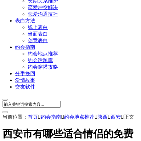
长期关系维护
恋爱冲突解决
恋爱沟通技巧
表白方法
线上表白
当面表白
创意表白
约会指南
约会地点推荐
约会话题库
约会穿搭攻略
分手挽回
爱情故事
交友软件
当前位置：
首页

约会指南

约会地点推荐

陕西

西安

正文
西安市有哪些适合情侣的免费