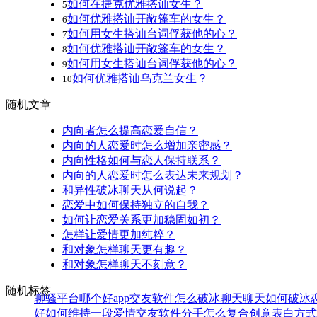
如何在捷克优雅搭讪女生？
5
如何优雅搭讪开敞篷车的女生？
6
如何用女生搭讪台词俘获他的心？
7
如何优雅搭讪开敞篷车的女生？
8
如何用女生搭讪台词俘获他的心？
9
如何优雅搭讪乌克兰女生？
10
随机文章
内向者怎么提高恋爱自信？
内向的人恋爱时怎么增加亲密感？
内向性格如何与恋人保持联系？
内向的人恋爱时怎么表达未来规划？
和异性破冰聊天从何说起？
恋爱中如何保持独立的自我？
如何让恋爱关系更加稳固如初？
怎样让爱情更加纯粹？
和对象怎样聊天更有趣？
和对象怎样聊天不刻意？
随机标签
聊骚平台哪个好
app交友软件
怎么破冰聊天
聊天如何破冰
好
如何维持一段爱情
交友软件
分手怎么复合
创意表白方式