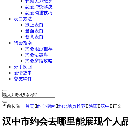
长期关系维护
恋爱冲突解决
恋爱沟通技巧
表白方法
线上表白
当面表白
创意表白
约会指南
约会地点推荐
约会话题库
约会穿搭攻略
分手挽回
爱情故事
交友软件
当前位置：
首页

约会指南

约会地点推荐

陕西

汉中

正文
汉中市约会去哪里能展现个人