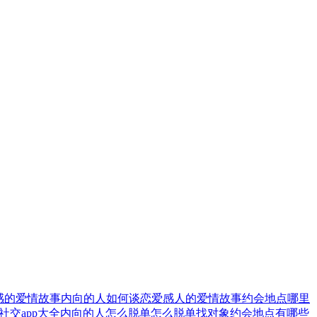
感的爱情故事
内向的人如何谈恋爱
感人的爱情故事
约会地点哪里
社交app大全
内向的人怎么脱单
怎么脱单找对象
约会地点有哪些