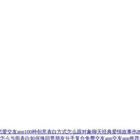
恋爱交友app
100种创意表白方式
怎么跟对象聊天
经典爱情故事
伤
怎么当面表白
如何挽回男朋友
分手复合
免费交友app
交友app推荐