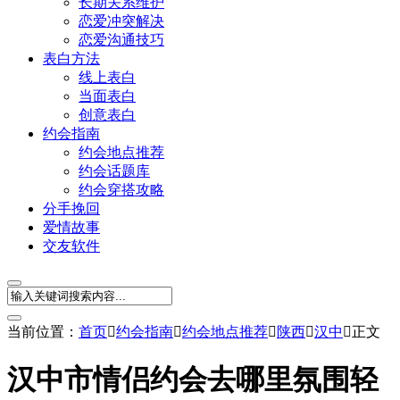
长期关系维护
恋爱冲突解决
恋爱沟通技巧
表白方法
线上表白
当面表白
创意表白
约会指南
约会地点推荐
约会话题库
约会穿搭攻略
分手挽回
爱情故事
交友软件
当前位置：
首页

约会指南

约会地点推荐

陕西

汉中

正文
汉中市情侣约会去哪里氛围轻