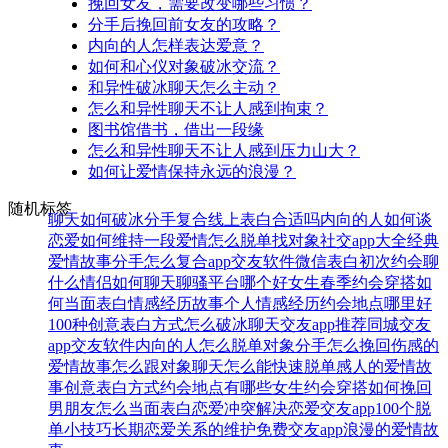
挽回女友，需要改变哪些习惯？
分手后挽回前女友的攻略？
内向的人怎样表达爱意？
如何和心仪对象破冰交流？
和异性破冰聊天怎么主动？
怎么和异性聊天不让人感到拘束？
图书馆借书，借出一段缘
怎么和异性聊天不让人感到压力山大？
如何让爱情保持永远的浪漫？
随机标签
聊天如何破冰
分手复合
线上表白合适吗
内向的人如何谈
恋爱
如何维持一段爱情
怎么脱单找对象
社交app大全
经典
爱情故事
分手怎么复合
app交友软件
微信表白
初次约会聊
什么
情侣如何聊天
聊骚平台哪个好
女生春季约会穿搭
如
何当面表白
情感经历故事
个人情感经历
约会地点哪里好
100种创意表白方式
怎么破冰聊天
交友app推荐
同城交友
app
交友软件
内向的人怎么脱单
对象分手怎么挽回
伤感的
爱情故事
怎么跟对象聊天
怎么能快速脱单
感人的爱情故
事
创意表白方式
约会地点有哪些
女生约会穿搭
如何挽回
男朋友
怎么当面表白
恋爱冲突解决
恋爱交友app
100个脱
单小技巧
长期恋爱关系的维护
免费交友app
浪漫的爱情故