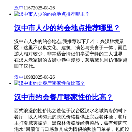
汉中
1167
2025-08-26
汉中市人少的约会地点推荐哪里？
汉中市人少的约会地点,我推荐以下几个：兴汉胜境景
区：这里不仅集文化、建筑、演艺与美食于一体，而且
游人相对较少，非常适合情侣们享受宁静的二人世界，
在汉人老家街的古街小巷中漫步，灰墙黛瓦间仿佛穿越
回了汉代...
汉中
1098
2025-08-26
汉中市约会餐厅哪家性价比高？
西式浪漫的性价比之选位于汉台区汉水名城阅府的树下
餐厅，以人均60元的亲民价格提供正宗西餐体验，餐厅
主打夏威夷披萨、黑森林蛋糕等经典菜品，莓有烦恼气
泡水”因颜值与口感兼具成为情侣拍照热门单品，包间设