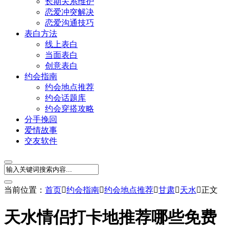
长期关系维护
恋爱冲突解决
恋爱沟通技巧
表白方法
线上表白
当面表白
创意表白
约会指南
约会地点推荐
约会话题库
约会穿搭攻略
分手挽回
爱情故事
交友软件
当前位置：
首页

约会指南

约会地点推荐

甘肃

天水

正文
天水情侣打卡地推荐哪些免费