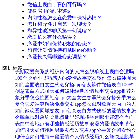
微信上表白，真的可行吗？
健身房里的甜蜜邂逅
内向性格怎么在恋爱中保持热情？
怎样和异性开启第一次聊天？
和异性破冰聊天第一句说啥？
恋爱长久有什么秘诀？
恋爱中如何保持积极的心态？
如何让爱情保持初见时的心动？
恋爱长久需哪些心态调整？
随机标签
长期恋爱关系的维护
内向的人怎么脱单
线上表白合适吗
100个脱单小技巧
感人的爱情故事
交友软件
怎么破冰聊天
如何当面表白
女生约会穿搭
app交友软件
微信表白
100种
创意表白方式
聊天如何破冰
经典爱情故事
交友app推荐
对
象分手怎么挽回
社交app大全
女生春季约会穿搭
分手怎么
复合
恋爱冲突解决
免费交友app
怎么跟对象聊天
内向的人
如何谈恋爱
同城交友app
创意表白方式
伤感的爱情故事
怎
么脱单找对象
约会地点哪里好
聊骚平台哪个好
怎么当面
表白
约会地点有哪些
情感经历故事
浪漫的爱情故事
情侣
如何聊天
如何挽回男朋友
恋爱交友app
分手复合
初次约会
聊什么
如何维持一段爱情
个人情感经历
怎么能快速脱单