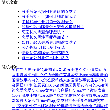
随机文章
分手后怎么挽回有新欢的女友？
分手后挽回，如何让她原谅我？
怎样和异性开启第一次聊天？
和异性破冰聊天怎么避免冷场尴尬？
恋爱长久需避免哪些坑？
恋爱长久需注重哪些细节？
如何让恋人关系更加和谐美满？
公园长椅，聊出爱情火花
情侣间怎样聊天增进感情？
刚开始处对象怎么聊生活？
随机标签
如何当面表白
情侣如何聊天
对象分手怎么挽回
情感经历
故事
聊骚平台哪个好
约会地点有哪些
交友app推荐
浪漫的
爱情故事
内向的人怎么脱单
感人的爱情故事
女生春季约
会穿搭
100种创意表白方式
如何挽回男朋友
内向的人如何
谈恋爱
恋爱交友app
女生约会穿搭
社交app大全
微信表白
100个脱单小技巧
怎么脱单找对象
伤感的爱情故事
怎么跟
对象聊天
怎么当面表白
app交友软件
分手复合
同城交友
app
交友软件
怎么破冰聊天
经典爱情故事
约会地点哪里好