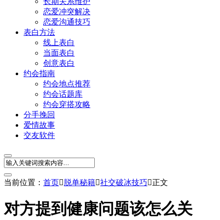
长期关系维护
恋爱冲突解决
恋爱沟通技巧
表白方法
线上表白
当面表白
创意表白
约会指南
约会地点推荐
约会话题库
约会穿搭攻略
分手挽回
爱情故事
交友软件
当前位置：
首页

脱单秘籍

社交破冰技巧

正文
对方提到健康问题该怎么关