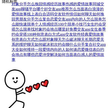
随机标签
对象分手怎么挽回
情感经历故事
伤感的爱情故事
同城交
友app
聊骚平台哪个好
交友app推荐
怎么当面表白
浪漫的
爱情故事
线上表白合适吗
交友软件
情侣如何聊天
如何挽
回男朋友
分手怎么复合
恋爱交友app
内向的人怎么脱单
怎
么能快速脱单
个人情感经历
100个脱单小技巧
女生约会穿
搭
怎么脱单找对象
约会地点哪里好
免费交友app
女生春季
约会穿搭
100种创意表白方式
app交友软件
经典爱情故事
创意表白方式
怎么跟对象聊天
怎么破冰聊天
长期恋爱关
系的维护
聊天如何破冰
初次约会聊什么
分手复合
社交app
大全
如何维持一段爱情
内向的人如何谈恋爱
微信表白
约
会地点有哪些
恋爱冲突解决
如何当面表白
感人的爱情故
事