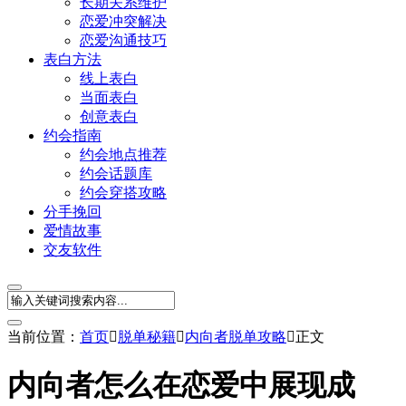
长期关系维护
恋爱冲突解决
恋爱沟通技巧
表白方法
线上表白
当面表白
创意表白
约会指南
约会地点推荐
约会话题库
约会穿搭攻略
分手挽回
爱情故事
交友软件
当前位置：
首页

脱单秘籍

内向者脱单攻略

正文
内向者怎么在恋爱中展现成