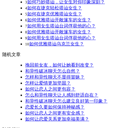
如何巧妙搭讪，让女生对你印象深刻？
3
如何在捷克轻松搭讪女生？
4
如何在捷克优雅搭讪女生？
5
如何优雅搭讪开敞篷车的女生？
6
如何用女生搭讪台词俘获他的心？
7
如何优雅搭讪开敞篷车的女生？
8
如何用女生搭讪台词俘获他的心？
9
如何优雅搭讪乌克兰女生？
10
随机文章
挽回前女友，如何让她看到改变？
和异性破冰聊天怎么自然？
怎样和异性聊天不显得冒昧？
怎样让爱情更加坚固？
如何让恋人之间更包容？
怎么和异性聊天让人感到舒适自在？
和异性破冰聊天怎么建立良好第一印象？
恋爱长久要如何保持神秘感？
如何让恋人之间更有安全感？
如何让恋爱关系更加幸福美满？