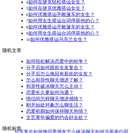
如何在捷克轻松搭讪女生？
4
如何在捷克优雅搭讪女生？
5
如何优雅搭讪开敞篷车的女生？
6
如何用女生搭讪台词俘获他的心？
7
如何优雅搭讪开敞篷车的女生？
8
如何用女生搭讪台词俘获他的心？
9
如何优雅搭讪乌克兰女生？
10
随机文章
如何轻松解决恋爱中的纷争？
分手后如何跟前女友复合？
分手后怎么挽回有新欢的女友？
怎么和异性聊天增进了解？
和异性破冰聊天怎么主动？
恋爱长久要如何沟通？
情侣间怎样聊天增进感情？
刚开始处对象怎么聊生活？
恋爱初期如何保持聊天热情？
文艺青年偏爱的约会好去处？
随机标签
分手复合
如何挽回男朋友
怎么破冰聊天
如何当面表白
同