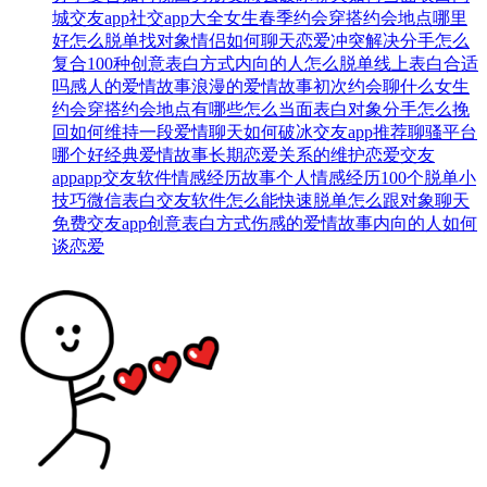
城交友app
社交app大全
女生春季约会穿搭
约会地点哪里
好
怎么脱单找对象
情侣如何聊天
恋爱冲突解决
分手怎么
复合
100种创意表白方式
内向的人怎么脱单
线上表白合适
吗
感人的爱情故事
浪漫的爱情故事
初次约会聊什么
女生
约会穿搭
约会地点有哪些
怎么当面表白
对象分手怎么挽
回
如何维持一段爱情
聊天如何破冰
交友app推荐
聊骚平台
哪个好
经典爱情故事
长期恋爱关系的维护
恋爱交友
app
app交友软件
情感经历故事
个人情感经历
100个脱单小
技巧
微信表白
交友软件
怎么能快速脱单
怎么跟对象聊天
免费交友app
创意表白方式
伤感的爱情故事
内向的人如何
谈恋爱