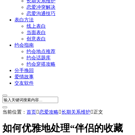
长期关系维护
恋爱冲突解决
恋爱沟通技巧
表白方法
线上表白
当面表白
创意表白
约会指南
约会地点推荐
约会话题库
约会穿搭攻略
分手挽回
爱情故事
交友软件
当前位置：
首页

恋爱攻略

长期关系维护

正文
如何优雅地处理“伴侣的收藏