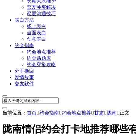
长期关系维护
恋爱冲突解决
恋爱沟通技巧
表白方法
线上表白
当面表白
创意表白
约会指南
约会地点推荐
约会话题库
约会穿搭攻略
分手挽回
爱情故事
交友软件
当前位置：
首页

约会指南

约会地点推荐

甘肃

陇南

正文
陇南情侣约会打卡地推荐哪些