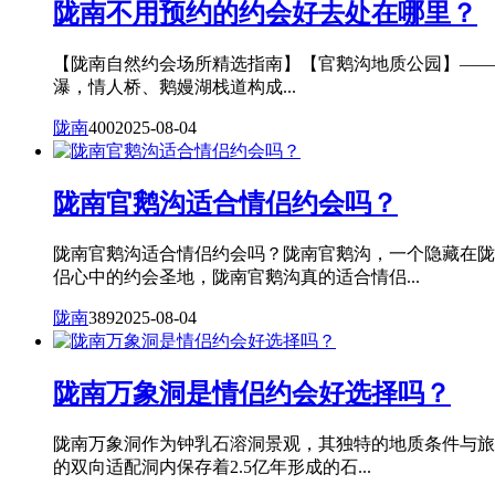
陇南不用预约的约会好去处在哪里？
【陇南自然约会场所精选指南】【官鹅沟地质公园】——原始
瀑，情人桥、鹅嫚湖栈道构成...
陇南
400
2025-08-04
陇南官鹅沟适合情侣约会吗？
陇南官鹅沟适合情侣约会吗？陇南官鹅沟，一个隐藏在陇
侣心中的约会圣地，陇南官鹅沟真的适合情侣...
陇南
389
2025-08-04
陇南万象洞是情侣约会好选择吗？
陇南万象洞作为钟乳石溶洞景观，其独特的地质条件与旅
的双向适配洞内保存着2.5亿年形成的石...