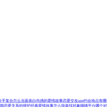
分手复合
怎么当面表白
伤感的爱情故事
恋爱交友app
约会地点有哪
期恋爱关系的维护
经典爱情故事
怎么脱单找对象
聊骚平台哪个好