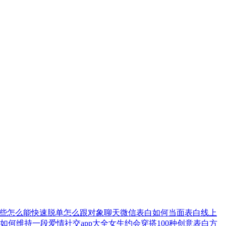
些
怎么能快速脱单
怎么跟对象聊天
微信表白
如何当面表白
线上
如何维持一段爱情
社交app大全
女生约会穿搭
100种创意表白方