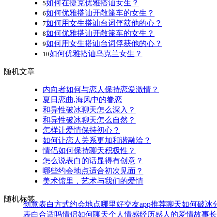
如何在捷克优雅搭讪女生？
5
如何优雅搭讪开敞篷车的女生？
6
如何用女生搭讪台词俘获他的心？
7
如何优雅搭讪开敞篷车的女生？
8
如何用女生搭讪台词俘获他的心？
9
如何优雅搭讪乌克兰女生？
10
随机文章
内向者如何与恋人保持恋爱激情？
夏日恋曲,海风中的眷恋
和异性破冰聊天怎么深入？
和异性破冰聊天怎么自然？
怎样让爱情保持初心？
如何让恋人关系更加和谐融洽？
情侣如何保持聊天积极性？
怎么说表白的话显得有创意？
哪些约会地点适合初次见面？
美术馆里，艺术与我们的爱情
随机标签
创意表白方式
约会地点哪里好
交友app推荐
聊天如何破冰
表白合适吗
情侣如何聊天
个人情感经历
感人的爱情故事
长