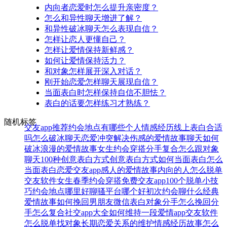
内向者恋爱时怎么提升亲密度？
怎么和异性聊天增进了解？
和异性破冰聊天怎么表现自信？
怎样让恋人更懂自己？
怎样让爱情保持新鲜感？
如何让爱情保持活力？
和对象怎样展开深入对话？
刚开始恋爱怎样聊天展现自信？
当面表白时怎样保持自信不胆怯？
表白的话要怎样练习才熟练？
随机标签
交友app推荐
约会地点有哪些
个人情感经历
线上表白合适
吗
怎么破冰聊天
恋爱冲突解决
伤感的爱情故事
聊天如何
破冰
浪漫的爱情故事
女生约会穿搭
分手复合
怎么跟对象
聊天
100种创意表白方式
创意表白方式
如何当面表白
怎么
当面表白
恋爱交友app
感人的爱情故事
内向的人怎么脱单
交友软件
女生春季约会穿搭
免费交友app
100个脱单小技
巧
约会地点哪里好
聊骚平台哪个好
初次约会聊什么
经典
爱情故事
如何挽回男朋友
微信表白
对象分手怎么挽回
分
手怎么复合
社交app大全
如何维持一段爱情
app交友软件
怎么脱单找对象
长期恋爱关系的维护
情感经历故事
怎么