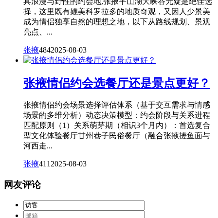
具浪漫与野性的约会地,张掖平山湖大峡谷无疑是绝佳选
择，这里既有媲美科罗拉多的地质奇观，又因人少景美
成为情侣独享自然的理想之地，以下从路线规划、景观
亮点、...
张掖
484
2025-08-03
张掖情侣约会选餐厅还是景点更好？
张掖情侣约会场景选择评估体系（基于交互需求与情感
场景的多维分析）动态决策模型：约会阶段与关系进程
匹配原则（1）关系萌芽期（相识3个月内）：首选复合
型文化体验餐厅甘州巷子民俗餐厅（融合张掖搓鱼面与
河西走...
张掖
411
2025-08-03
网友评论