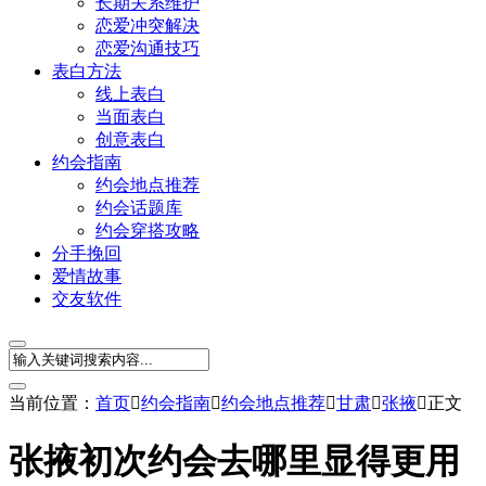
长期关系维护
恋爱冲突解决
恋爱沟通技巧
表白方法
线上表白
当面表白
创意表白
约会指南
约会地点推荐
约会话题库
约会穿搭攻略
分手挽回
爱情故事
交友软件
当前位置：
首页

约会指南

约会地点推荐

甘肃

张掖

正文
张掖初次约会去哪里显得更用