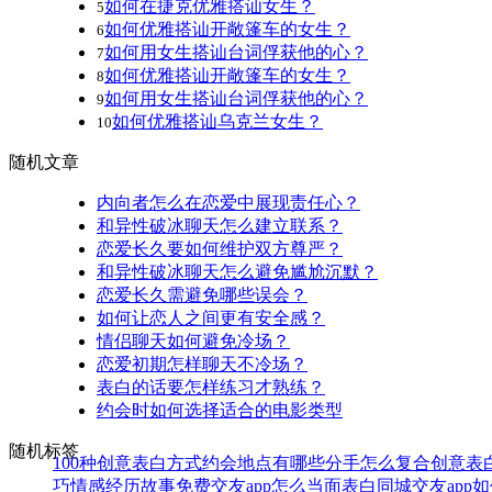
如何在捷克优雅搭讪女生？
5
如何优雅搭讪开敞篷车的女生？
6
如何用女生搭讪台词俘获他的心？
7
如何优雅搭讪开敞篷车的女生？
8
如何用女生搭讪台词俘获他的心？
9
如何优雅搭讪乌克兰女生？
10
随机文章
内向者怎么在恋爱中展现责任心？
和异性破冰聊天怎么建立联系？
恋爱长久要如何维护双方尊严？
和异性破冰聊天怎么避免尴尬沉默？
恋爱长久需避免哪些误会？
如何让恋人之间更有安全感？
情侣聊天如何避免冷场？
恋爱初期怎样聊天不冷场？
表白的话要怎样练习才熟练？
约会时如何选择适合的电影类型
随机标签
100种创意表白方式
约会地点有哪些
分手怎么复合
创意表
巧
情感经历故事
免费交友app
怎么当面表白
同城交友app
如