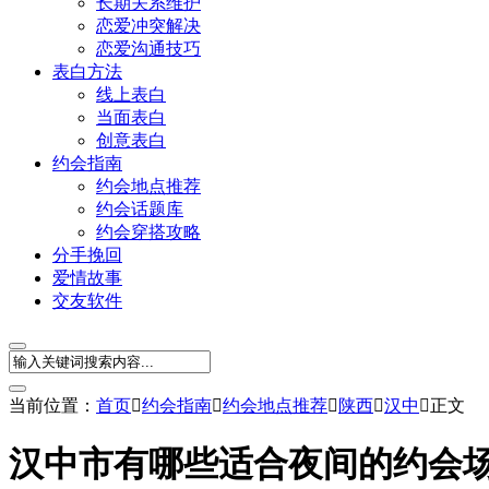
长期关系维护
恋爱冲突解决
恋爱沟通技巧
表白方法
线上表白
当面表白
创意表白
约会指南
约会地点推荐
约会话题库
约会穿搭攻略
分手挽回
爱情故事
交友软件
当前位置：
首页

约会指南

约会地点推荐

陕西

汉中

正文
汉中市有哪些适合夜间的约会