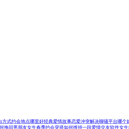
白方式
约会地点哪里好
经典爱情故事
恋爱冲突解决
聊骚平台哪个
何挽回男朋友
女生春季约会穿搭
如何维持一段爱情
交友软件
女生