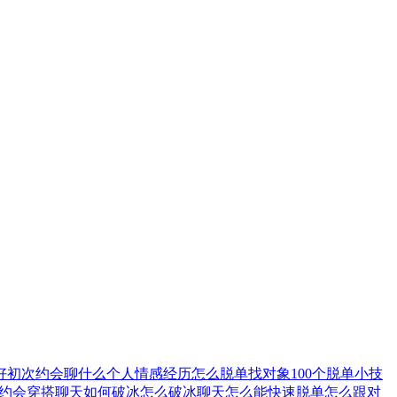
好
初次约会聊什么
个人情感经历
怎么脱单找对象
100个脱单小技
约会穿搭
聊天如何破冰
怎么破冰聊天
怎么能快速脱单
怎么跟对