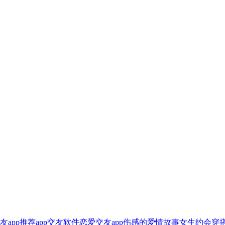
友app推荐
app交友软件
恋爱交友app
伤感的爱情故事
女生约会穿