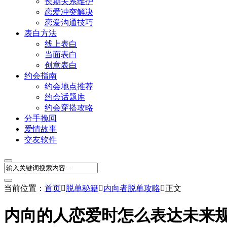
长期关系维护
恋爱冲突解决
恋爱沟通技巧
表白方法
线上表白
当面表白
创意表白
约会指南
约会地点推荐
约会话题库
约会穿搭攻略
分手挽回
爱情故事
交友软件
当前位置：
首页

脱单秘籍

内向者脱单攻略

正文
内向的人恋爱时怎么表达未来