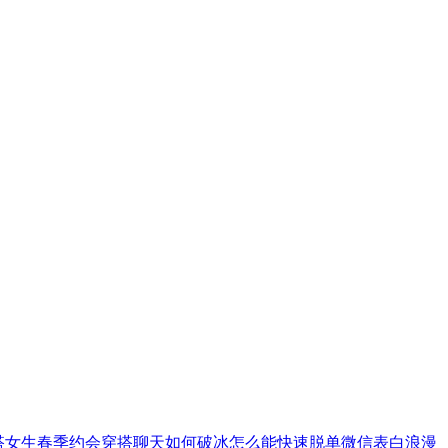
搭
女生春季约会穿搭
聊天如何破冰
怎么能快速脱单
微信表白
浪漫