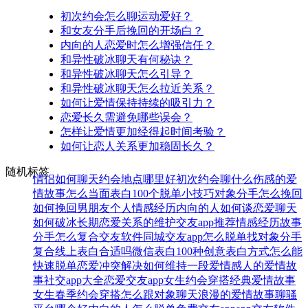
初次约会怎么聊运动爱好？
和女友分手后挽回的开场白？
内向的人恋爱时怎么增强信任？
和异性破冰聊天有何秘诀？
和异性破冰聊天怎么引导？
和异性破冰聊天怎么拉近关系？
如何让爱情保持持续的吸引力？
恋爱长久需避免哪些误会？
怎样让爱情更加经得起时间考验？
如何让恋人关系更加稳固长久？
随机标签
情侣如何聊天
约会地点哪里好
初次约会聊什么
伤感的爱
情故事
怎么当面表白
100个脱单小技巧
对象分手怎么挽回
如何挽回男朋友
个人情感经历
内向的人如何谈恋爱
聊天
如何破冰
长期恋爱关系的维护
交友app推荐
情感经历故事
分手怎么复合
交友软件
同城交友app
怎么脱单找对象
分手
复合
线上表白合适吗
微信表白
100种创意表白方式
怎么能
快速脱单
恋爱冲突解决
如何维持一段爱情
感人的爱情故
事
社交app大全
恋爱交友app
女生约会穿搭
经典爱情故事
女生春季约会穿搭
怎么跟对象聊天
浪漫的爱情故事
聊骚