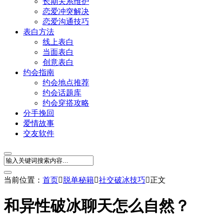
长期关系维护
恋爱冲突解决
恋爱沟通技巧
表白方法
线上表白
当面表白
创意表白
约会指南
约会地点推荐
约会话题库
约会穿搭攻略
分手挽回
爱情故事
交友软件
当前位置：
首页

脱单秘籍

社交破冰技巧

正文
和异性破冰聊天怎么自然？