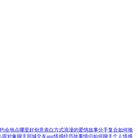
约会地点哪里好
创意表白方式
浪漫的爱情故事
分手复合
如何挽
么跟对象聊天
同城交友app
情感经历故事
情侣如何聊天
个人情感