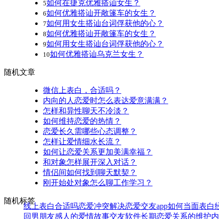
如何在捷克优雅搭讪女生？
5
如何优雅搭讪开敞篷车的女生？
6
如何用女生搭讪台词俘获他的心？
7
如何优雅搭讪开敞篷车的女生？
8
如何用女生搭讪台词俘获他的心？
9
如何优雅搭讪乌克兰女生？
10
随机文章
微信上表白，合适吗？
内向的人恋爱时怎么表达爱意满满？
怎样和异性聊天不冷淡？
如何维持恋爱的热情？
恋爱长久需哪些心态调整？
怎样让爱情细水长流？
如何让恋爱关系更加美满幸福？
和对象怎样展开深入对话？
情侣间如何找到聊天默契？
刚开始处对象怎么聊工作学习？
随机标签
线上表白合适吗
恋爱冲突解决
恋爱交友app
如何当面表白
回男朋友
感人的爱情故事
交友软件
长期恋爱关系的维护
内