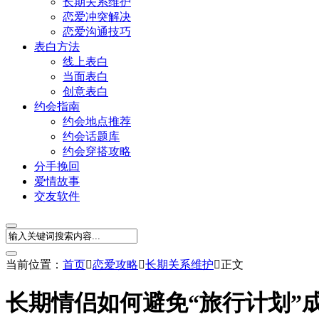
长期关系维护
恋爱冲突解决
恋爱沟通技巧
表白方法
线上表白
当面表白
创意表白
约会指南
约会地点推荐
约会话题库
约会穿搭攻略
分手挽回
爱情故事
交友软件
当前位置：
首页

恋爱攻略

长期关系维护

正文
长期情侣如何避免“旅行计划”