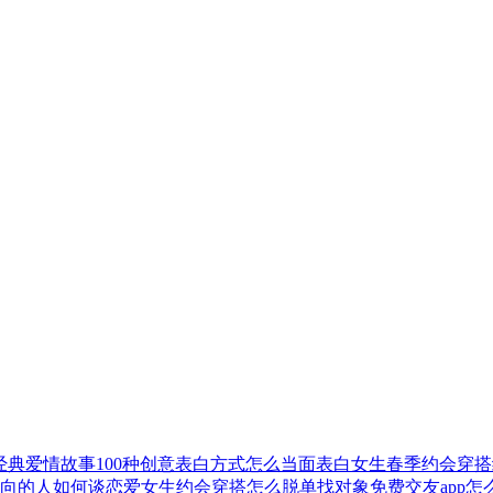
经典爱情故事
100种创意表白方式
怎么当面表白
女生春季约会穿搭
向的人如何谈恋爱
女生约会穿搭
怎么脱单找对象
免费交友app
怎