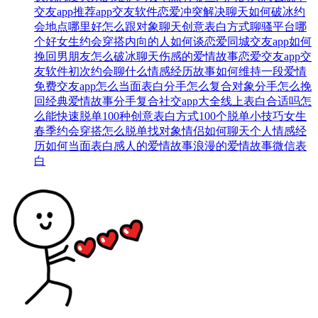
交友app推荐
app交友软件
恋爱冲突解决
聊天如何破冰
约
会地点哪里好
怎么跟对象聊天
创意表白方式
聊骚平台哪
个好
女生约会穿搭
内向的人如何谈恋爱
同城交友app
如何
挽回男朋友
怎么破冰聊天
伤感的爱情故事
恋爱交友app
交
友软件
初次约会聊什么
情感经历故事
如何维持一段爱情
免费交友app
怎么当面表白
分手怎么复合
对象分手怎么挽
回
经典爱情故事
分手复合
社交app大全
线上表白合适吗
怎
么能快速脱单
100种创意表白方式
100个脱单小技巧
女生
春季约会穿搭
怎么脱单找对象
情侣如何聊天
个人情感经
历
如何当面表白
感人的爱情故事
浪漫的爱情故事
微信表
白