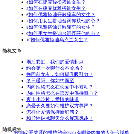
如何在捷克轻松搭讪女生？
4
如何在捷克优雅搭讪女生？
5
如何优雅搭讪开敞篷车的女生？
6
如何用女生搭讪台词俘获他的心？
7
如何优雅搭讪开敞篷车的女生？
8
如何用女生搭讪台词俘获他的心？
9
如何优雅搭讪乌克兰女生？
10
随机文章
雨后彩虹，我们的爱情起点
约会第一次聊什么不冷场？
挽回前女友，如何提升吸引力？
冬日暖阳，你如约而至
内向性格怎么在恋爱中不被动？
内向性格怎么在恋爱中保持耐心？
夜市小吃摊，爱情的味道
恋爱长久要如何维护双方尊严？
怎样让爱情保持新鲜感？
和异性破冰聊天怎么展现风趣？
随机标签
长期恋爱关系的维护
约会地点有哪些
内向的人怎么脱单