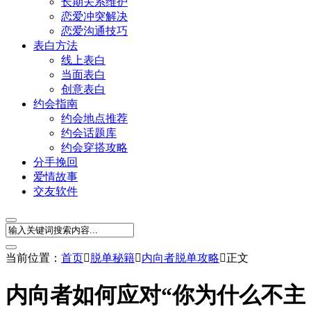
长期关系维护
恋爱冲突解决
恋爱沟通技巧
表白方法
线上表白
当面表白
创意表白
约会指南
约会地点推荐
约会话题库
约会穿搭攻略
分手挽回
爱情故事
交友软件
当前位置：
首页

脱单秘籍

内向者脱单攻略

正文
内向者如何应对“你为什么不主