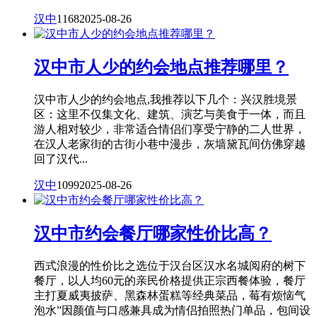
汉中
1168
2025-08-26
汉中市人少的约会地点推荐哪里？
汉中市人少的约会地点,我推荐以下几个：兴汉胜境景
区：这里不仅集文化、建筑、演艺与美食于一体，而且
游人相对较少，非常适合情侣们享受宁静的二人世界，
在汉人老家街的古街小巷中漫步，灰墙黛瓦间仿佛穿越
回了汉代...
汉中
1099
2025-08-26
汉中市约会餐厅哪家性价比高？
西式浪漫的性价比之选位于汉台区汉水名城阅府的树下
餐厅，以人均60元的亲民价格提供正宗西餐体验，餐厅
主打夏威夷披萨、黑森林蛋糕等经典菜品，莓有烦恼气
泡水”因颜值与口感兼具成为情侣拍照热门单品，包间设