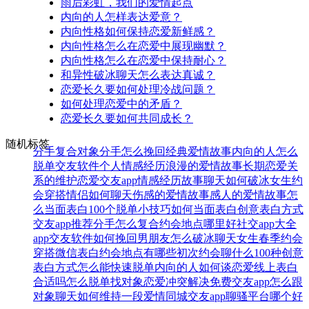
雨后彩虹，我们的爱情起点
内向的人怎样表达爱意？
内向性格如何保持恋爱新鲜感？
内向性格怎么在恋爱中展现幽默？
内向性格怎么在恋爱中保持耐心？
和异性破冰聊天怎么表达真诚？
恋爱长久要如何处理冷战问题？
如何处理恋爱中的矛盾？
恋爱长久要如何共同成长？
随机标签
分手复合
对象分手怎么挽回
经典爱情故事
内向的人怎么
脱单
交友软件
个人情感经历
浪漫的爱情故事
长期恋爱关
系的维护
恋爱交友app
情感经历故事
聊天如何破冰
女生约
会穿搭
情侣如何聊天
伤感的爱情故事
感人的爱情故事
怎
么当面表白
100个脱单小技巧
如何当面表白
创意表白方式
交友app推荐
分手怎么复合
约会地点哪里好
社交app大全
app交友软件
如何挽回男朋友
怎么破冰聊天
女生春季约会
穿搭
微信表白
约会地点有哪些
初次约会聊什么
100种创意
表白方式
怎么能快速脱单
内向的人如何谈恋爱
线上表白
合适吗
怎么脱单找对象
恋爱冲突解决
免费交友app
怎么跟
对象聊天
如何维持一段爱情
同城交友app
聊骚平台哪个好