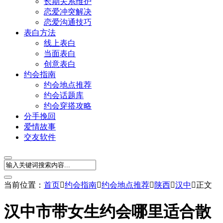
长期关系维护
恋爱冲突解决
恋爱沟通技巧
表白方法
线上表白
当面表白
创意表白
约会指南
约会地点推荐
约会话题库
约会穿搭攻略
分手挽回
爱情故事
交友软件
当前位置：
首页

约会指南

约会地点推荐

陕西

汉中

正文
汉中市带女生约会哪里适合散