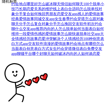
随机标签
约会地点哪里好
怎么破冰聊天
情侣如何聊天
100个脱单小
技巧
长期恋爱关系的维护
线上表白合适吗
怎么脱单找对
象
分手复合
如何挽回男朋友
恋爱交友app
感人的爱情故事
经典爱情故事
同城交友app
女生春季约会穿搭
怎么跟对象
聊天
分手怎么复合
对象分手怎么挽回
交友软件
初次约会
聊什么
交友app推荐
内向的人怎么脱单
如何当面表白
如何
维持一段爱情
伤感的爱情故事
怎么能快速脱单
社交app大
全
情感经历故事
恋爱冲突解决
个人情感经历
100种创意表
白方式
app交友软件
浪漫的爱情故事
约会地点有哪些
怎么
当面表白
创意表白方式
女生约会穿搭
微信表白
免费交友
app
聊骚平台哪个好
聊天如何破冰
内向的人如何谈恋爱