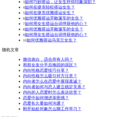
如何巧妙搭讪，让女生对你印象深刻？
3
如何在捷克轻松搭讪女生？
4
如何在捷克优雅搭讪女生？
5
如何优雅搭讪开敞篷车的女生？
6
如何用女生搭讪台词俘获他的心？
7
如何优雅搭讪开敞篷车的女生？
8
如何用女生搭讪台词俘获他的心？
9
如何优雅搭讪乌克兰女生？
10
随机文章
微信表白，适合所有人吗？
和前女友分手后挽回的误区？
内向性格恋爱技巧分享？
内向性格怎么吸引对方注意？
内向者怎么在恋爱中展现真诚？
内向者如何与恋人建立稳定关系？
内向的人恋爱时怎么表达欣赏？
恋爱中如何增进亲密感？
恋爱长久要如何沟通？
刚开始处对象怎么聊工作学习？