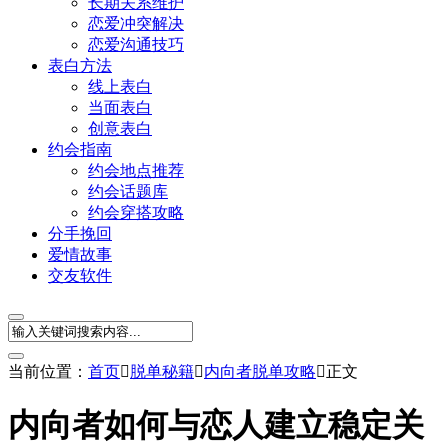
长期关系维护
恋爱冲突解决
恋爱沟通技巧
表白方法
线上表白
当面表白
创意表白
约会指南
约会地点推荐
约会话题库
约会穿搭攻略
分手挽回
爱情故事
交友软件
当前位置：
首页

脱单秘籍

内向者脱单攻略

正文
内向者如何与恋人建立稳定关