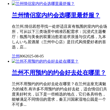
兰州情侣室内约会选哪里最舒服？
在兰州,情侣若想寻找一处舒适且富有氛围的室内约会场
所，可从以下三类场景中精准匹配需求：沉浸式主题餐
厅：氛围与美食的双重治愈若追求浪漫与仪式感，九本
しんいち居酒屋（兰州中心店）是日式风情爱好者的首
选，店...
兰州
806
2025-08-05
兰州不用预约的约会好去处在哪里？
兰州不用预约的约会好去处在哪里？在兰州这座充满魅
力的城市,有许多不用预约的约会好去处，适合情侣们共
度美好时光，以下是一些精选的地点，它们各具特色，
能够满足不同情侣的需求，秦王川国家湿地公园是一个
不可多...