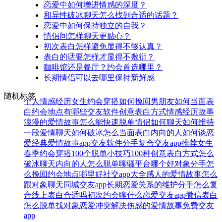
恋爱中如何增进情感的深度？
和异性破冰聊天怎么找到合适的话题？
恋爱中如何保持独立的自我？
情侣间怎样聊天更贴心？
初次表白怎样避免显得不够认真？
表白的话要怎样才显得不敷衍？
咖啡馆还是餐厅？约会首选哪里？
长期情侣可以去哪里保持新鲜感
随机标签
个人情感经历
女生约会穿搭
如何挽回男朋友
如何当面表
白
约会地点有哪些
交友软件
创意表白方式
情感经历故事
浪漫的爱情故事
怎么能快速脱单
情侣如何聊天
如何维持
一段爱情
聊天如何破冰
怎么当面表白
内向的人如何谈恋
爱
经典爱情故事
app交友软件
分手复合
交友app推荐
女生
春季约会穿搭
100个脱单小技巧
100种创意表白方式
怎么
破冰聊天
内向的人怎么脱单
聊骚平台哪个好
对象分手怎
么挽回
约会地点哪里好
社交app大全
感人的爱情故事
怎么
跟对象聊天
同城交友app
长期恋爱关系的维护
分手怎么复
合
线上表白合适吗
初次约会聊什么
恋爱交友app
微信表白
怎么脱单找对象
恋爱冲突解决
伤感的爱情故事
免费交友
app