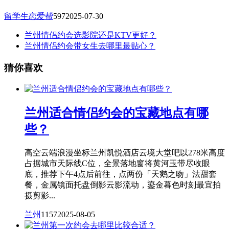
留学生恋爱帮
597
2025-07-30
兰州情侣约会选影院还是KTV更好？
兰州情侣约会带女生去哪里最贴心？
猜你喜欢
兰州适合情侣约会的宝藏地点有哪
些？
高空云端浪漫坐标兰州凯悦酒店云境大堂吧以278米高度
占据城市天际线C位，全景落地窗将黄河玉带尽收眼
底，推荐下午4点后前往，点两份「天鹅之吻」法甜套
餐，金属镜面托盘倒影云影流动，鎏金暮色时刻最宜拍
摄剪影...
兰州
1157
2025-08-05