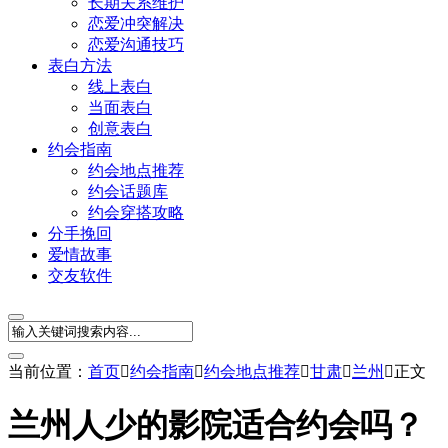
长期关系维护
恋爱冲突解决
恋爱沟通技巧
表白方法
线上表白
当面表白
创意表白
约会指南
约会地点推荐
约会话题库
约会穿搭攻略
分手挽回
爱情故事
交友软件
当前位置：
首页

约会指南

约会地点推荐

甘肃

兰州

正文
兰州人少的影院适合约会吗？