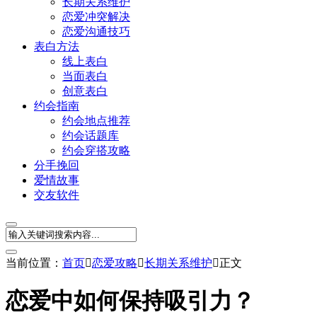
长期关系维护
恋爱冲突解决
恋爱沟通技巧
表白方法
线上表白
当面表白
创意表白
约会指南
约会地点推荐
约会话题库
约会穿搭攻略
分手挽回
爱情故事
交友软件
当前位置：
首页

恋爱攻略

长期关系维护

正文
恋爱中如何保持吸引力？