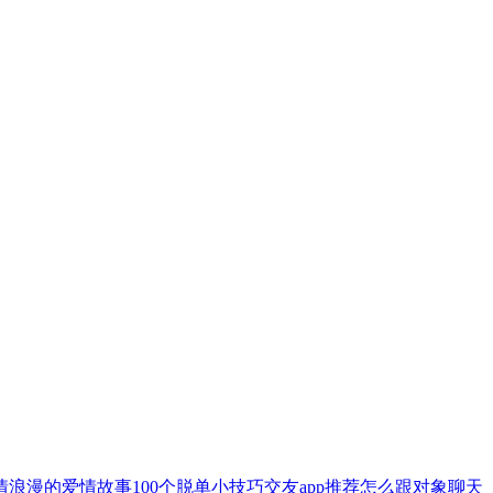
情
浪漫的爱情故事
100个脱单小技巧
交友app推荐
怎么跟对象聊天