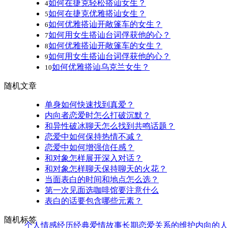
如何在捷克轻松搭讪女生？
4
如何在捷克优雅搭讪女生？
5
如何优雅搭讪开敞篷车的女生？
6
如何用女生搭讪台词俘获他的心？
7
如何优雅搭讪开敞篷车的女生？
8
如何用女生搭讪台词俘获他的心？
9
如何优雅搭讪乌克兰女生？
10
随机文章
单身如何快速找到真爱？
内向者恋爱时怎么打破沉默？
和异性破冰聊天怎么找到共鸣话题？
恋爱中如何保持热情不减？
恋爱中如何增强信任感？
和对象怎样展开深入对话？
和对象怎样聊天保持聊天的火花？
当面表白的时间和地点怎么选？
第一次见面选咖啡馆要注意什么
表白的话要包含哪些元素？
随机标签
个人情感经历
经典爱情故事
长期恋爱关系的维护
内向的人