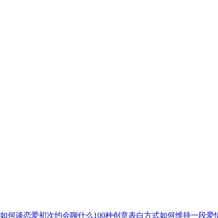
如何谈恋爱
初次约会聊什么
100种创意表白方式
如何维持一段爱