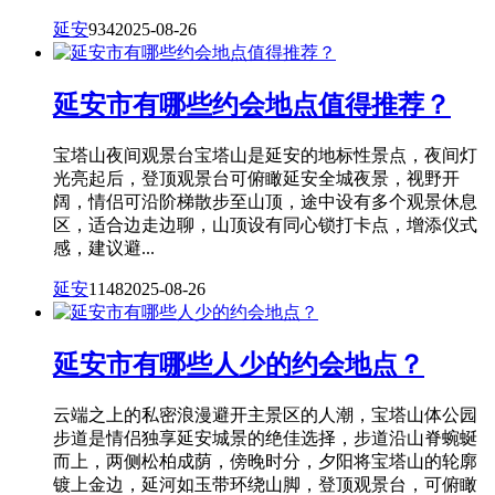
延安
934
2025-08-26
延安市有哪些约会地点值得推荐？
宝塔山夜间观景台宝塔山是延安的地标性景点，夜间灯
光亮起后，登顶观景台可俯瞰延安全城夜景，视野开
阔，情侣可沿阶梯散步至山顶，途中设有多个观景休息
区，适合边走边聊，山顶设有同心锁打卡点，增添仪式
感，建议避...
延安
1148
2025-08-26
延安市有哪些人少的约会地点？
云端之上的私密浪漫避开主景区的人潮，宝塔山体公园
步道是情侣独享延安城景的绝佳选择，步道沿山脊蜿蜒
而上，两侧松柏成荫，傍晚时分，夕阳将宝塔山的轮廓
镀上金边，延河如玉带环绕山脚，登顶观景台，可俯瞰