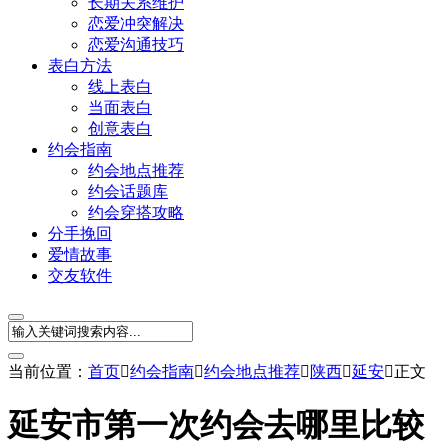
长期关系维护
恋爱冲突解决
恋爱沟通技巧
表白方法
线上表白
当面表白
创意表白
约会指南
约会地点推荐
约会话题库
约会穿搭攻略
分手挽回
爱情故事
交友软件
当前位置：
首页

约会指南

约会地点推荐

陕西

延安

正文
延安市第一次约会去哪里比较