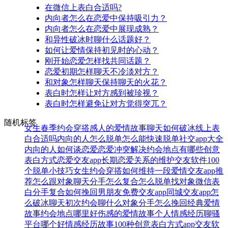
在微信上表白合适吗?
内向者怎么在恋爱中保持吸引力？
内向者怎么在恋爱中展现成熟？
和异性破冰时聊什么话题好？
如何让爱情保持初见时的心动？
刚开始恋爱怎样找共同话题？
恋爱初期怎样聊天不冷淡对方？
和对象怎样聊天保持聊天的火花？
表白时怎样让对方感到被珍视？
表白时怎样避免让对方觉得突兀？
随机标签
女生春季约会穿搭
感人的爱情故事
聊天如何破冰
线上表
白合适吗
内向的人怎么脱单
怎么能快速脱单
社交app大全
内向的人如何谈恋爱
恋爱冲突解决
约会地点有哪些
创意
表白方式
恋爱交友app
长期恋爱关系的维护
交友软件
100
个脱单小技巧
女生约会穿搭
如何维持一段爱情
交友app推
荐
怎么跟对象聊天
分手怎么复合
怎么脱单找对象
微信表
白
分手复合
如何挽回男朋友
免费交友app
同城交友app
怎
么破冰聊天
初次约会聊什么
对象分手怎么挽回
经典爱情
故事
约会地点哪里好
伤感的爱情故事
个人情感经历
聊骚
平台哪个好
情感经历故事
100种创意表白方式
app交友软