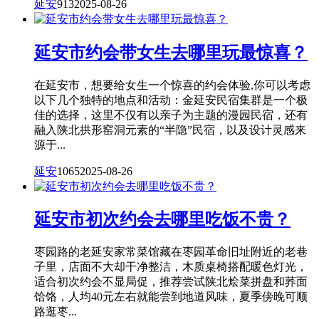
延安
913
2025-08-26
延安市约会带女生去哪里玩最惊喜？
在延安市，想要给女生一个惊喜的约会体验,你可以考虑
以下几个独特的地点和活动：金延安民宿集群是一个极
佳的选择，这里不仅有以亲子为主题的漫园民宿，还有
融入陕北拱形窑洞元素的“半隐”民宿，以及设计灵感来
源于...
延安
1065
2025-08-26
延安市初次约会去哪里吃饭不贵？
枣园路的老延安家常菜馆藏在枣园革命旧址附近的老巷
子里，店面不大却干净整洁，木质桌椅搭配暖色灯光，
适合初次约会不显局促，推荐尝试陕北烩菜拼盘和荞面
饸饹，人均40元左右就能尝到地道风味，夏季傍晚可顺
路逛枣...