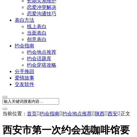
长期关系维护
恋爱冲突解决
恋爱沟通技巧
表白方法
线上表白
当面表白
创意表白
约会指南
约会地点推荐
约会话题库
约会穿搭攻略
分手挽回
爱情故事
交友软件
当前位置：
首页

约会指南

约会地点推荐

陕西

西安

正文
西安市第一次约会选咖啡馆要