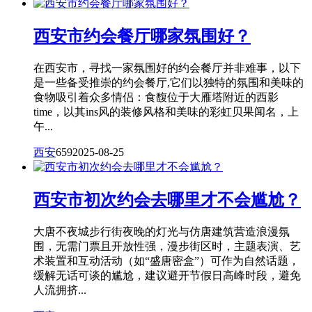
西安市约会餐厅哪家氛围好？
在西安市，寻找一家氛围好的约会餐厅并非难事，以下
是一些备受推崇的约会餐厅,它们以独特的氛围和美味的
食物吸引着众多情侣：食馥位于大雁塔附近的西影
time，以其ins风的装修风格和美味的彩虹贝果闻名，上
午...
西安
659
2025-08-25
西安市初次约会去哪里才不会尴尬？
大唐不夜城步行街夜晚的灯光与仿唐建筑营造浪漫氛
围，无需门票且开放性强，漫步街区时，主题表演、艺
术装置和互动活动（如“盛唐密盒”）可作为自然话题，
缓解无话可谈的尴尬，建议避开节假日高峰时段，避免
人流拥挤...