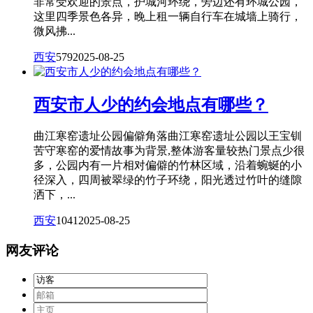
非常受欢迎的景点，护城河环绕，旁边还有环城公园，
这里四季景色各异，晚上租一辆自行车在城墙上骑行，
微风拂...
西安
579
2025-08-25
西安市人少的约会地点有哪些？
曲江寒窑遗址公园偏僻角落曲江寒窑遗址公园以王宝钏
苦守寒窑的爱情故事为背景,整体游客量较热门景点少很
多，公园内有一片相对偏僻的竹林区域，沿着蜿蜒的小
径深入，四周被翠绿的竹子环绕，阳光透过竹叶的缝隙
洒下，...
西安
1041
2025-08-25
网友评论