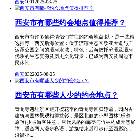
西安
1001
2025-08-25
西安市有哪些约会地点值得推荐？
西安市有许多值得情侣们前往的约会地点,以下是一些精
选推荐：西安后海位置：位于浐灞生态区欧亚大道与广
运潭公园之间的灞河水域，特色：后海依托浐灞及灞河
优质的生态资源及历史文化背景，已成为西安及周边市
民休闲...
西安
832
2025-08-25
西安市有哪些人少的约会地点？
青龙寺遗址景区避开樱花季的青龙寺回归静谧，园内古
建筑与园林景观相得益彰，景区北侧的小型园林“乐游
原”鲜少被游客注意，唐代风格的廊亭与竹林构成天然屏
障，适合两人漫步私语，游览结束后可步行至西影路，
沿街小...