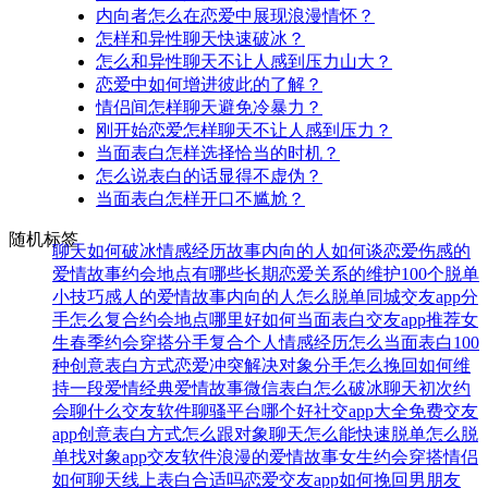
内向者怎么在恋爱中展现浪漫情怀？
怎样和异性聊天快速破冰？
怎么和异性聊天不让人感到压力山大？
恋爱中如何增进彼此的了解？
情侣间怎样聊天避免冷暴力？
刚开始恋爱怎样聊天不让人感到压力？
当面表白怎样选择恰当的时机？
怎么说表白的话显得不虚伪？
当面表白怎样开口不尴尬？
随机标签
聊天如何破冰
情感经历故事
内向的人如何谈恋爱
伤感的
爱情故事
约会地点有哪些
长期恋爱关系的维护
100个脱单
小技巧
感人的爱情故事
内向的人怎么脱单
同城交友app
分
手怎么复合
约会地点哪里好
如何当面表白
交友app推荐
女
生春季约会穿搭
分手复合
个人情感经历
怎么当面表白
100
种创意表白方式
恋爱冲突解决
对象分手怎么挽回
如何维
持一段爱情
经典爱情故事
微信表白
怎么破冰聊天
初次约
会聊什么
交友软件
聊骚平台哪个好
社交app大全
免费交友
app
创意表白方式
怎么跟对象聊天
怎么能快速脱单
怎么脱
单找对象
app交友软件
浪漫的爱情故事
女生约会穿搭
情侣
如何聊天
线上表白合适吗
恋爱交友app
如何挽回男朋友