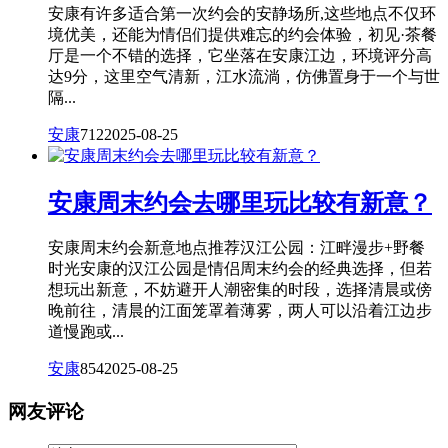
安康有许多适合第一次约会的安静场所,这些地点不仅环
境优美，还能为情侣们提供难忘的约会体验，初见·茶餐
厅是一个不错的选择，它坐落在安康江边，环境评分高
达9分，这里空气清新，江水流淌，仿佛置身于一个与世
隔...
安康
712
2025-08-25
安康周末约会去哪里玩比较有新意？
安康周末约会新意地点推荐汉江公园：江畔漫步+野餐
时光安康的汉江公园是情侣周末约会的经典选择，但若
想玩出新意，不妨避开人潮密集的时段，选择清晨或傍
晚前往，清晨的江面笼罩着薄雾，两人可以沿着江边步
道慢跑或...
安康
854
2025-08-25
网友评论