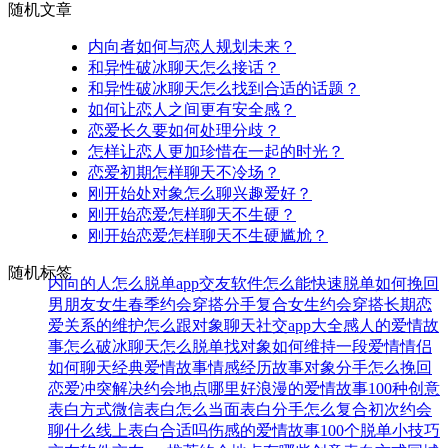
随机文章
内向者如何与恋人规划未来？
和异性破冰聊天怎么接话？
和异性破冰聊天怎么找到合适的话题？
如何让恋人之间更有安全感？
恋爱长久要如何处理分歧？
怎样让恋人更加珍惜在一起的时光？
恋爱初期怎样聊天不冷场？
刚开始处对象怎么聊兴趣爱好？
刚开始恋爱怎样聊天不生硬？
刚开始恋爱怎样聊天不生硬尴尬？
随机标签
内向的人怎么脱单
app交友软件
怎么能快速脱单
如何挽回
男朋友
女生春季约会穿搭
分手复合
女生约会穿搭
长期恋
爱关系的维护
怎么跟对象聊天
社交app大全
感人的爱情故
事
怎么破冰聊天
怎么脱单找对象
如何维持一段爱情
情侣
如何聊天
经典爱情故事
情感经历故事
对象分手怎么挽回
恋爱冲突解决
约会地点哪里好
浪漫的爱情故事
100种创意
表白方式
微信表白
怎么当面表白
分手怎么复合
初次约会
聊什么
线上表白合适吗
伤感的爱情故事
100个脱单小技巧