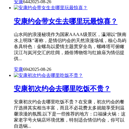
安康
644
2025-08-26
安康约会带女生去哪里玩最惊喜？
山水间的浪漫秘境作为国家AAAA级景区，瀛湖以“陕南
水上明珠”著称，是情侣约会的天然浪漫场域，核心岛屿
各具特色：金螺岛以爱情主题贯穿全岛，螺峰塔可俯瞰
汉江与岚河交汇的壮阔，婚俗博物馆与红娘庙为情侣提
供...
安康
694
2025-08-26
安康初次约会去哪里吃饭不贵？
安康初次约会去哪里吃饭不贵？在安康，初次约会的餐
厅选择其实相当丰富，而且不必花费太多就能享受到温
馨浪漫的氛围,以下是一些推荐的地方：口福缘火锅：这
家老字号火锅店环境优雅，特别适合情侣约会，你可以
自选锅...