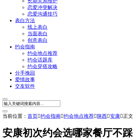
长期关系维护
恋爱冲突解决
恋爱沟通技巧
表白方法
线上表白
当面表白
创意表白
约会指南
约会地点推荐
约会话题库
约会穿搭攻略
分手挽回
爱情故事
交友软件
当前位置：
首页

约会指南

约会地点推荐

陕西

安康

正文
安康初次约会选哪家餐厅不踩