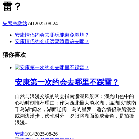
雷？
失恋急救站
741
2025-08-24
安康情侣约会去哪玩能避免尴尬？
安康情侣约会想远离喧嚣该去哪？
猜你喜欢
安康第一次约会去哪里不踩雷？
自然与浪漫交织的约会指南瀛湖风景区：湖光山色中的
心动时刻推荐理由：作为西北最大淡水湖，瀛湖以“陕南
千岛湖”闻名，湖面辽阔、岛屿星罗，适合情侣乘船漫游
或湖边漫步，傍晚时分，夕阳将湖面染成金色，是拍摄
浪漫...
安康
1014
2025-08-26