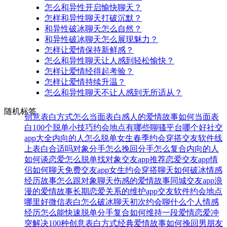
怎么和异性开启愉快聊天？
怎样和异性聊天打破沉默？
和异性破冰聊天怎么自然？
和异性破冰聊天怎么展现魅力？
怎样让爱情保持新鲜感？
怎么和异性聊天让人感到轻松愉快？
怎样让爱情经得起考验？
怎样让爱情持续升温？
怎么和异性聊天不让人感到无所适从？
随机标签
创意表白方式
怎么当面表白
感人的爱情故事
如何当面表
白
100个脱单小技巧
约会地点有哪些
聊骚平台哪个好
社交
app大全
内向的人怎么脱单
女生春季约会穿搭
交友软件
线
上表白合适吗
对象分手怎么挽回
分手怎么复合
内向的人
如何谈恋爱
怎么脱单找对象
交友app推荐
恋爱交友app
情
侣如何聊天
免费交友app
女生约会穿搭
聊天如何破冰
情感
经历故事
怎么跟对象聊天
伤感的爱情故事
同城交友app
浪
漫的爱情故事
长期恋爱关系的维护
app交友软件
约会地点
哪里好
微信表白
怎么破冰聊天
初次约会聊什么
个人情感
经历
怎么能快速脱单
分手复合
如何维持一段爱情
恋爱冲
突解决
100种创意表白方式
经典爱情故事
如何挽回男朋友