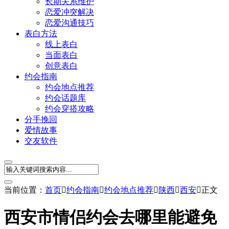
长期关系维护
恋爱冲突解决
恋爱沟通技巧
表白方法
线上表白
当面表白
创意表白
约会指南
约会地点推荐
约会话题库
约会穿搭攻略
分手挽回
爱情故事
交友软件
当前位置：
首页

约会指南

约会地点推荐

陕西

西安

正文
西安市情侣约会去哪里能避免