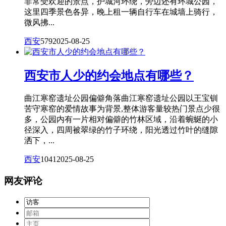
非常受欢迎的景点，护城河环绕，旁边还有环城公园，
这里四季景色各异，晚上租一辆自行车在城墙上骑行，
微风拂...
西安
579
2025-08-25
西安市人少的约会地点有哪些？
曲江寒窑遗址公园偏僻角落曲江寒窑遗址公园以王宝钏
苦守寒窑的爱情故事为背景,整体游客量较热门景点少很
多，公园内有一片相对偏僻的竹林区域，沿着蜿蜒的小
径深入，四周被翠绿的竹子环绕，阳光透过竹叶的缝隙
洒下，...
西安
1041
2025-08-25
网友评论