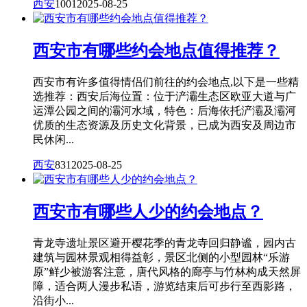
西安
1001
2025-08-25
西安市有哪些约会地点值得推荐？
西安市有许多值得情侣们前往的约会地点,以下是一些精
选推荐：西安后海位置：位于浐灞生态区欧亚大道与广
运潭公园之间的灞河水域，特色：后海依托浐灞及灞河
优质的生态资源及历史文化背景，已成为西安及周边市
民休闲...
西安
831
2025-08-25
西安市有哪些人少的约会地点？
青龙寺遗址景区避开樱花季的青龙寺回归静谧，园内古
建筑与园林景观相得益彰，景区北侧的小型园林“乐游
原”鲜少被游客注意，唐代风格的廊亭与竹林构成天然屏
障，适合两人漫步私语，游览结束后可步行至西影路，
沿街小...