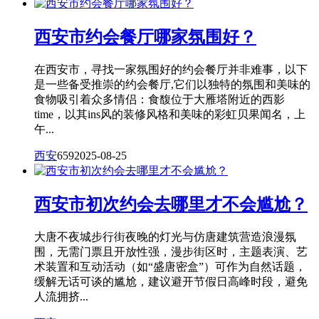
西安市约会餐厅哪家氛围好？
在西安市，寻找一家氛围好的约会餐厅并非难事，以下
是一些备受推崇的约会餐厅,它们以独特的氛围和美味的
食物吸引着众多情侣：食馥位于大雁塔附近的西影
time，以其ins风的装修风格和美味的彩虹贝果闻名，上
午...
西安
659
2025-08-25
西安市初次约会去哪里才不会尴尬？
大唐不夜城步行街夜晚的灯光与仿唐建筑营造浪漫氛
围，无需门票且开放性强，漫步街区时，主题表演、艺
术装置和互动活动（如“盛唐密盒”）可作为自然话题，
缓解无话可谈的尴尬，建议避开节假日高峰时段，避免
人流拥挤...