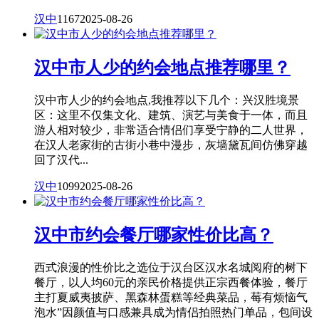
汉中
1167
2025-08-26
汉中市人少的约会地点推荐哪里？
汉中市人少的约会地点,我推荐以下几个：兴汉胜境景
区：这里不仅集文化、建筑、演艺与美食于一体，而且
游人相对较少，非常适合情侣们享受宁静的二人世界，
在汉人老家街的古街小巷中漫步，灰墙黛瓦间仿佛穿越
回了汉代...
汉中
1099
2025-08-26
汉中市约会餐厅哪家性价比高？
西式浪漫的性价比之选位于汉台区汉水名城阅府的树下
餐厅，以人均60元的亲民价格提供正宗西餐体验，餐厅
主打夏威夷披萨、黑森林蛋糕等经典菜品，莓有烦恼气
泡水”因颜值与口感兼具成为情侣拍照热门单品，包间设