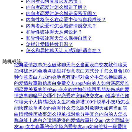
内向者如何克服恋爱恐惧？
内向者恋爱时怎么增进了解？
内向者恋爱时怎么增进亲密无间？
内向性格怎么在恋爱中保持自我成长？
内向者恋爱时怎么增进情感交流？
和异性破冰聊天从何说起？
和异性破冰聊天怎么保持自然？
怎样让爱情持续升温？
怎么和异性聊天让人感到舒适自在？
随机标签
经典爱情故事
怎么破冰聊天
怎么当面表白
交友软件
聊天
如何破冰
约会地点哪里好
创意表白方式
分手怎么复合
100
种创意表白方式
约会地点有哪些
对象分手怎么挽回
感人
的爱情故事
微信表白
免费交友app
内向的人如何谈恋爱
长
期恋爱关系的维护
app交友软件
如何挽回男朋友
伤感的爱
情故事
聊骚平台哪个好
恋爱冲突解决
交友app推荐
情侣如
何聊天
个人情感经历
女生约会穿搭
100个脱单小技巧
怎么
能快速脱单
初次约会聊什么
怎么跟对象聊天
如何当面表
白
情感经历故事
怎么脱单找对象
分手复合
内向的人怎么
脱单
线上表白合适吗
浪漫的爱情故事
社交app大全
同城交
友app
女生春季约会穿搭
恋爱交友app
如何维持一段爱情