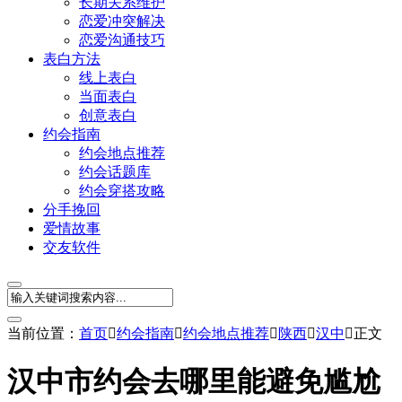
长期关系维护
恋爱冲突解决
恋爱沟通技巧
表白方法
线上表白
当面表白
创意表白
约会指南
约会地点推荐
约会话题库
约会穿搭攻略
分手挽回
爱情故事
交友软件
当前位置：
首页

约会指南

约会地点推荐

陕西

汉中

正文
汉中市约会去哪里能避免尴尬