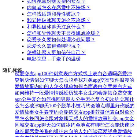
如何挽回对我失望的女友？
内向者怎么在恋爱中不怯场？
怎样找话题和异性破冰？
和异性破冰聊天怎么不冷场？
和异性破冰聊天注意什么？
怎样和异性聊天不显得尴尬冷场？
恋爱长久要如何处理冷战问题？
恋爱长久需避免哪些坑？
怎样让恋人更加信任自己？
电影院里，手牵手的温暖
随机标签
恋爱交友app
100种创意表白方式
线上表白合适吗
恋爱冲
突解决
情侣如何聊天
怎么脱单找对象
app交友软件
浪漫的
爱情故事
内向的人怎么脱单
如何当面表白
创意表白方式
如何维持一段爱情
情感经历故事
女生约会穿搭
免费交友
app
分手复合
如何挽回男朋友
分手怎么复合
初次约会聊什
么
怎么破冰聊天
100个脱单小技巧
约会地点哪里好
伤感的
爱情故事
女生春季约会穿搭
交友app推荐
微信表白
对象分
手怎么挽回
怎么跟对象聊天
感人的爱情故事
社交app大全
同城交友app
聊天如何破冰
约会地点有哪些
怎么能快速脱
单
长期恋爱关系的维护
内向的人如何谈恋爱
经典爱情故