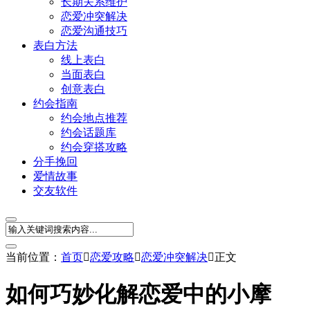
长期关系维护
恋爱冲突解决
恋爱沟通技巧
表白方法
线上表白
当面表白
创意表白
约会指南
约会地点推荐
约会话题库
约会穿搭攻略
分手挽回
爱情故事
交友软件
当前位置：
首页

恋爱攻略

恋爱冲突解决

正文
如何巧妙化解恋爱中的小摩