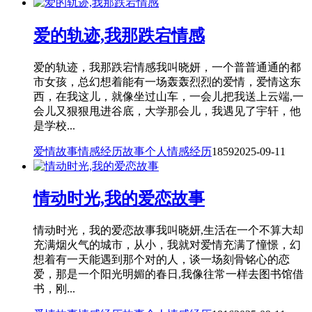
爱的轨迹,我那跌宕情感
爱的轨迹，我那跌宕情感我叫晓妍，一个普普通通的都
市女孩，总幻想着能有一场轰轰烈烈的爱情，爱情这东
西，在我这儿，就像坐过山车，一会儿把我送上云端,一
会儿又狠狠甩进谷底，大学那会儿，我遇见了宇轩，他
是学校...
爱情故事
情感经历故事
个人情感经历
1859
2025-09-11
情动时光,我的爱恋故事
情动时光，我的爱恋故事我叫晓妍,生活在一个不算大却
充满烟火气的城市，从小，我就对爱情充满了憧憬，幻
想着有一天能遇到那个对的人，谈一场刻骨铭心的恋
爱，那是一个阳光明媚的春日,我像往常一样去图书馆借
书，刚...