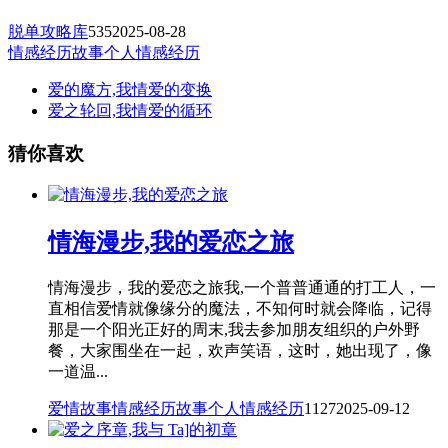
脱单攻略库
535
2025-08-28
情感经历故事
个人情感经历
爱的魔方,我情爱的变换
爱之轮回,我情爱的循环
猜你喜欢
情海漫步,我的爱恋之旅
情海漫步，我的爱恋之旅我,一个普普通通的打工人，一
直相信爱情就像缘分的魔法，不知何时就会降临，记得
那是一个阳光正好的周末,我去参加朋友组织的户外野
餐，大家围坐在一起，欢声笑语，这时，她出现了，像
一道温...
爱情故事
情感经历故事
个人情感经历
1127
2025-09-12