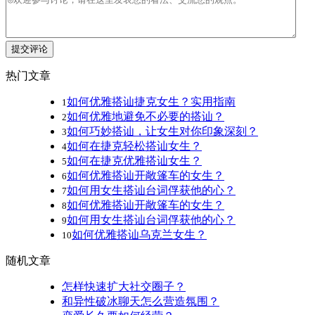
提交评论
热门文章
如何优雅搭讪捷克女生？实用指南
1
如何优雅地避免不必要的搭讪？
2
如何巧妙搭讪，让女生对你印象深刻？
3
如何在捷克轻松搭讪女生？
4
如何在捷克优雅搭讪女生？
5
如何优雅搭讪开敞篷车的女生？
6
如何用女生搭讪台词俘获他的心？
7
如何优雅搭讪开敞篷车的女生？
8
如何用女生搭讪台词俘获他的心？
9
如何优雅搭讪乌克兰女生？
10
随机文章
怎样快速扩大社交圈子？
和异性破冰聊天怎么营造氛围？