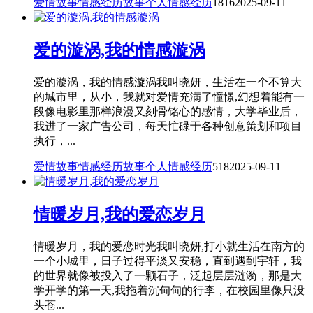
爱情故事
情感经历故事
个人情感经历
1816
2025-09-11
爱的漩涡,我的情感漩涡
爱的漩涡，我的情感漩涡我叫晓妍，生活在一个不算大
的城市里，从小，我就对爱情充满了憧憬,幻想着能有一
段像电影里那样浪漫又刻骨铭心的感情，大学毕业后，
我进了一家广告公司，每天忙碌于各种创意策划和项目
执行，...
爱情故事
情感经历故事
个人情感经历
518
2025-09-11
情暖岁月,我的爱恋岁月
情暖岁月，我的爱恋时光我叫晓妍,打小就生活在南方的
一个小城里，日子过得平淡又安稳，直到遇到宇轩，我
的世界就像被投入了一颗石子，泛起层层涟漪，那是大
学开学的第一天,我拖着沉甸甸的行李，在校园里像只没
头苍...