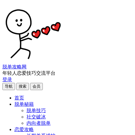
脱单攻略网
年轻人恋爱技巧交流平台
登录
导航
搜索
会员
首页
脱单秘籍
脱单技巧
社交破冰
内向者脱单
恋爱攻略