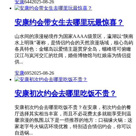
安康
644
2025-08-26
安康约会带女生去哪里玩最惊喜？
山水间的浪漫秘境作为国家AAAA级景区，瀛湖以“陕南
水上明珠”著称，是情侣约会的天然浪漫场域，核心岛屿
各具特色：金螺岛以爱情主题贯穿全岛，螺峰塔可俯瞰
汉江与岚河交汇的壮阔，婚俗博物馆与红娘庙为情侣提
供...
安康
695
2025-08-26
安康初次约会去哪里吃饭不贵？
安康初次约会去哪里吃饭不贵？在安康，初次约会的餐
厅选择其实相当丰富，而且不必花费太多就能享受到温
馨浪漫的氛围,以下是一些推荐的地方：口福缘火锅：这
家老字号火锅店环境优雅，特别适合情侣约会，你可以
自选锅...