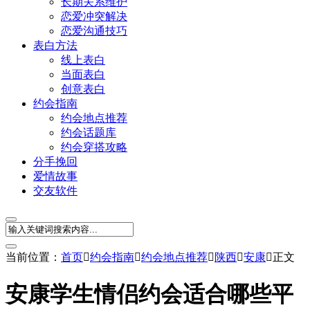
长期关系维护
恋爱冲突解决
恋爱沟通技巧
表白方法
线上表白
当面表白
创意表白
约会指南
约会地点推荐
约会话题库
约会穿搭攻略
分手挽回
爱情故事
交友软件
当前位置：
首页

约会指南

约会地点推荐

陕西

安康

正文
安康学生情侣约会适合哪些平