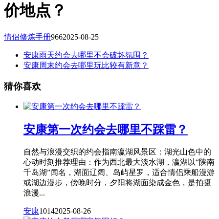
价地点？
情侣修炼手册
966
2025-08-25
安康雨天约会去哪里不会破坏氛围？
安康周末约会去哪里玩比较有新意？
猜你喜欢
安康第一次约会去哪里不踩雷？
自然与浪漫交织的约会指南瀛湖风景区：湖光山色中的
心动时刻推荐理由：作为西北最大淡水湖，瀛湖以“陕南
千岛湖”闻名，湖面辽阔、岛屿星罗，适合情侣乘船漫游
或湖边漫步，傍晚时分，夕阳将湖面染成金色，是拍摄
浪漫...
安康
1014
2025-08-26