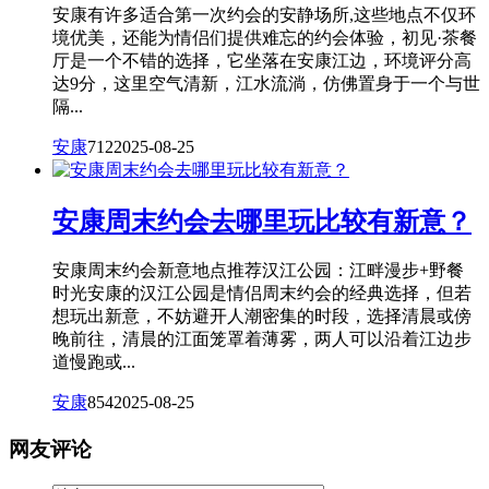
安康有许多适合第一次约会的安静场所,这些地点不仅环
境优美，还能为情侣们提供难忘的约会体验，初见·茶餐
厅是一个不错的选择，它坐落在安康江边，环境评分高
达9分，这里空气清新，江水流淌，仿佛置身于一个与世
隔...
安康
712
2025-08-25
安康周末约会去哪里玩比较有新意？
安康周末约会新意地点推荐汉江公园：江畔漫步+野餐
时光安康的汉江公园是情侣周末约会的经典选择，但若
想玩出新意，不妨避开人潮密集的时段，选择清晨或傍
晚前往，清晨的江面笼罩着薄雾，两人可以沿着江边步
道慢跑或...
安康
854
2025-08-25
网友评论