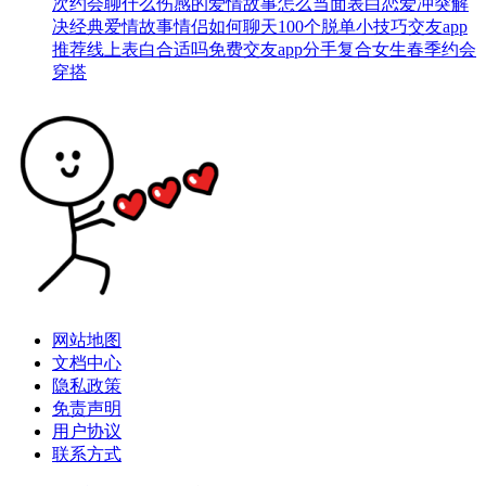
次约会聊什么
伤感的爱情故事
怎么当面表白
恋爱冲突解
决
经典爱情故事
情侣如何聊天
100个脱单小技巧
交友app
推荐
线上表白合适吗
免费交友app
分手复合
女生春季约会
穿搭
网站地图
文档中心
隐私政策
免责声明
用户协议
联系方式