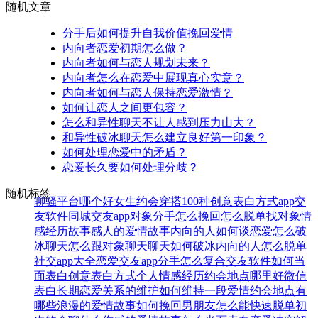
随机文章
分手后如何提升自我价值挽回爱情
内向者恋爱初期怎么做？
内向者如何与恋人规划未来？
内向者怎么在恋爱中展现真心实意？
内向者如何与恋人保持恋爱激情？
如何让恋人之间更包容？
怎么和异性聊天不让人感到压力山大？
和异性破冰聊天怎么建立良好第一印象？
如何处理恋爱中的矛盾？
恋爱长久要如何处理分歧？
随机标签
聊骚平台哪个好
女生约会穿搭
100种创意表白方式
app交
友软件
同城交友app
对象分手怎么挽回
怎么脱单找对象
情
感经历故事
感人的爱情故事
内向的人如何谈恋爱
怎么破
冰聊天
怎么跟对象聊天
聊天如何破冰
内向的人怎么脱单
社交app大全
恋爱交友app
分手怎么复合
交友软件
如何当
面表白
创意表白方式
个人情感经历
约会地点哪里好
微信
表白
长期恋爱关系的维护
如何维持一段爱情
约会地点有
哪些
浪漫的爱情故事
如何挽回男朋友
怎么能快速脱单
初