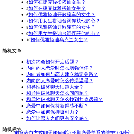
如何在捷克轻松搭讪女生？
4
如何在捷克优雅搭讪女生？
5
如何优雅搭讪开敞篷车的女生？
6
如何用女生搭讪台词俘获他的心？
7
如何优雅搭讪开敞篷车的女生？
8
如何用女生搭讪台词俘获他的心？
9
如何优雅搭讪乌克兰女生？
10
随机文章
初次约会如何开启话题？
内向的人恋爱时怎么增强信任？
内向者如何与恋人建立稳定关系？
内向的人恋爱时怎么传递温暖？
和异性破冰聊天话题大全？
和异性破冰聊天怎么问问题？
和异性破冰聊天怎么找到共鸣话题？
恋爱中如何保持新鲜感不断？
恋爱中如何保持吸引力？
如何让恋人之间更有安全感？
随机标签
创意表白方式
聊天如何破冰
长期恋爱关系的维护
100种创