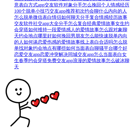
意表白方式
app交友软件
对象分手怎么挽回
个人情感经历
100个脱单小技巧
交友app推荐
初次约会聊什么
内向的人
怎么脱单
微信表白
情侣如何聊天
分手复合
情感经历故事
交友软件
社交app大全
分手怎么复合
经典爱情故事
女生约
会穿搭
如何维持一段爱情
感人的爱情故事
怎么跟对象聊
天
约会地点哪里好
如何挽回男朋友
怎么能快速脱单
内向
的人如何谈恋爱
伤感的爱情故事
线上表白合适吗
怎么脱
单找对象
约会地点有哪些
如何当面表白
聊骚平台哪个好
恋爱交友app
恋爱冲突解决
同城交友app
怎么当面表白
女
生春季约会穿搭
免费交友app
浪漫的爱情故事
怎么破冰聊
天