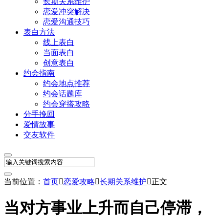
长期关系维护
恋爱冲突解决
恋爱沟通技巧
表白方法
线上表白
当面表白
创意表白
约会指南
约会地点推荐
约会话题库
约会穿搭攻略
分手挽回
爱情故事
交友软件
当前位置：
首页

恋爱攻略

长期关系维护

正文
当对方事业上升而自己停滞，