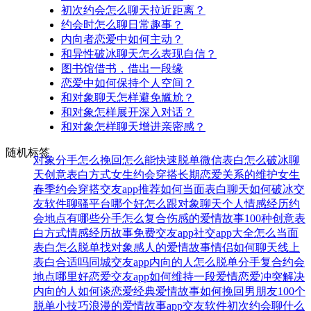
初次约会怎么聊天拉近距离？
约会时怎么聊日常趣事？
内向者恋爱中如何主动？
和异性破冰聊天怎么表现自信？
图书馆借书，借出一段缘
恋爱中如何保持个人空间？
和对象聊天怎样避免尴尬？
和对象怎样展开深入对话？
和对象怎样聊天增进亲密感？
随机标签
对象分手怎么挽回
怎么能快速脱单
微信表白
怎么破冰聊
天
创意表白方式
女生约会穿搭
长期恋爱关系的维护
女生
春季约会穿搭
交友app推荐
如何当面表白
聊天如何破冰
交
友软件
聊骚平台哪个好
怎么跟对象聊天
个人情感经历
约
会地点有哪些
分手怎么复合
伤感的爱情故事
100种创意表
白方式
情感经历故事
免费交友app
社交app大全
怎么当面
表白
怎么脱单找对象
感人的爱情故事
情侣如何聊天
线上
表白合适吗
同城交友app
内向的人怎么脱单
分手复合
约会
地点哪里好
恋爱交友app
如何维持一段爱情
恋爱冲突解决
内向的人如何谈恋爱
经典爱情故事
如何挽回男朋友
100个
脱单小技巧
浪漫的爱情故事
app交友软件
初次约会聊什么