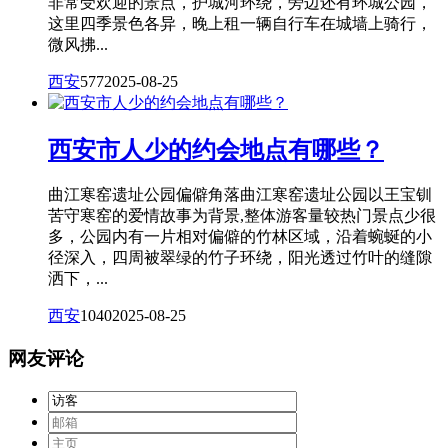
非常受欢迎的景点，护城河环绕，旁边还有环城公园，
这里四季景色各异，晚上租一辆自行车在城墙上骑行，
微风拂...
西安
577
2025-08-25
西安市人少的约会地点有哪些？
曲江寒窑遗址公园偏僻角落曲江寒窑遗址公园以王宝钏
苦守寒窑的爱情故事为背景,整体游客量较热门景点少很
多，公园内有一片相对偏僻的竹林区域，沿着蜿蜒的小
径深入，四周被翠绿的竹子环绕，阳光透过竹叶的缝隙
洒下，...
西安
1040
2025-08-25
网友评论