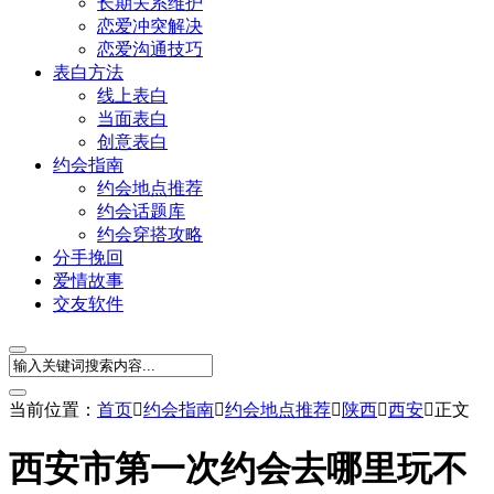
长期关系维护
恋爱冲突解决
恋爱沟通技巧
表白方法
线上表白
当面表白
创意表白
约会指南
约会地点推荐
约会话题库
约会穿搭攻略
分手挽回
爱情故事
交友软件
当前位置：
首页

约会指南

约会地点推荐

陕西

西安

正文
西安市第一次约会去哪里玩不