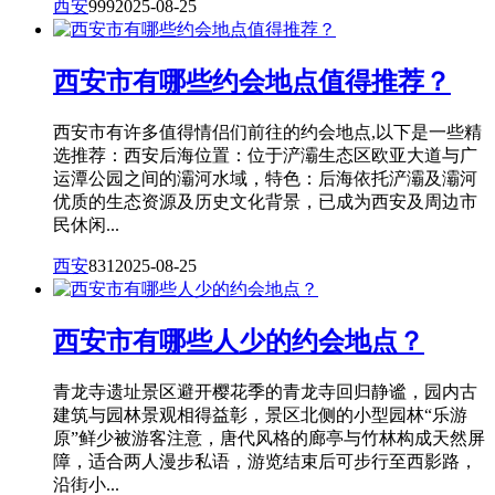
西安
999
2025-08-25
西安市有哪些约会地点值得推荐？
西安市有许多值得情侣们前往的约会地点,以下是一些精
选推荐：西安后海位置：位于浐灞生态区欧亚大道与广
运潭公园之间的灞河水域，特色：后海依托浐灞及灞河
优质的生态资源及历史文化背景，已成为西安及周边市
民休闲...
西安
831
2025-08-25
西安市有哪些人少的约会地点？
青龙寺遗址景区避开樱花季的青龙寺回归静谧，园内古
建筑与园林景观相得益彰，景区北侧的小型园林“乐游
原”鲜少被游客注意，唐代风格的廊亭与竹林构成天然屏
障，适合两人漫步私语，游览结束后可步行至西影路，
沿街小...