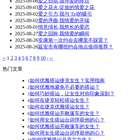
2025-09-06
爱之归宿,我寻爱的终点
2025-09-03
爱之花火,绽放的情爱之花
2025-09-02
爱之引力,我与 Ta]的吸引
2025-09-02
爱的序曲,我情爱的开端
2025-09-01
情意绵长,我悠长的爱恋
2025-08-27
爱之回眸,我情爱的瞬间
2025-08-26
安康第一次约会去哪里不踩雷？
2025-08-26
延安市有哪些约会地点值得推荐？
‹‹
1
2
3
4
5
6
7
8
9
10
›
››
热门文章
如何优雅搭讪捷克女生？实用指南
1
如何优雅地避免不必要的搭讪？
2
如何巧妙搭讪，让女生对你印象深刻？
3
如何在捷克轻松搭讪女生？
4
如何在捷克优雅搭讪女生？
5
如何优雅搭讪开敞篷车的女生？
6
如何用女生搭讪台词俘获他的心？
7
如何优雅搭讪开敞篷车的女生？
8
如何用女生搭讪台词俘获他的心？
9
如何优雅搭讪乌克兰女生？
10