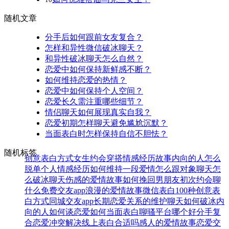
随机文章
分手后如何跟前女友复合？
怎样和异性微信破冰聊天？
和异性破冰聊天怎么自然？
恋爱中如何保持新鲜感不断？
如何维持恋爱的热情？
恋爱中如何保持个人空间？
恋爱长久需注重哪些细节？
情侣聊天如何展现真实自我？
恋爱初期怎样聊天避免尴尬沉默？
当面表白时怎样保持自信不胆怯？
随机标签
创意表白方式
女生约会穿搭
情感经历故事
内向的人怎么
脱单
个人情感经历
如何维持一段爱情
怎么跟对象聊天
怎
么破冰聊天
伤感的爱情故事
如何挽回男朋友
初次约会聊
什么
免费交友app
浪漫的爱情故事
微信表白
100种创意表
白方式
同城交友app
长期恋爱关系的维护
聊天如何破冰
内
向的人如何谈恋爱
如何当面表白
聊骚平台哪个好
分手复
合
恋爱冲突解决
线上表白合适吗
感人的爱情故事
恋爱交