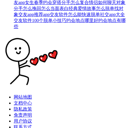
友app
女生春季约会穿搭
分手怎么复合
情侣如何聊天
对象
分手怎么挽回
怎么当面表白
经典爱情故事
怎么脱单找对
象
交友app推荐
app交友软件
怎么能快速脱单
社交app大全
交友软件
100个脱单小技巧
约会地点哪里好
约会地点有哪
些
网站地图
文档中心
隐私政策
免责声明
用户协议
联系方式