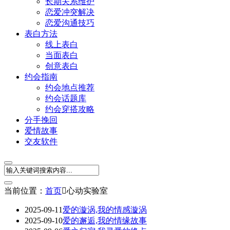
长期关系维护
恋爱冲突解决
恋爱沟通技巧
表白方法
线上表白
当面表白
创意表白
约会指南
约会地点推荐
约会话题库
约会穿搭攻略
分手挽回
爱情故事
交友软件
当前位置：
首页

心动实验室
2025-09-11
爱的漩涡,我的情感漩涡
2025-09-10
爱的邂逅,我的情缘故事