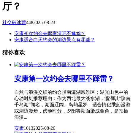
厅？
社交破冰营
448
2025-08-23
安康初次约会去哪家清吧不尴尬？
安康适合白天约会的湖边景点有哪些？
猜你喜欢
安康第一次约会去哪里不踩雷？
自然与浪漫交织的约会指南瀛湖风景区：湖光山色中的
心动时刻推荐理由：作为西北最大淡水湖，瀛湖以“陕南
千岛湖”闻名，湖面辽阔、岛屿星罗，适合情侣乘船漫游
或湖边漫步，傍晚时分，夕阳将湖面染成金色，是拍摄
浪漫...
安康
1013
2025-08-26