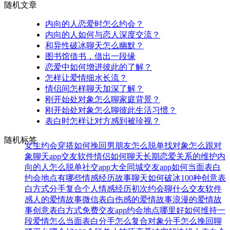
随机文章
内向的人恋爱时怎么约会？
内向的人如何与恋人深度交流？
和异性破冰聊天怎么幽默？
图书馆借书，借出一段缘
恋爱中如何增进彼此的了解？
怎样让爱情细水长流？
情侣间怎样聊天加深了解？
刚开始处对象怎么聊家庭背景？
刚开始处对象怎么聊彼此生活习惯？
表白时怎样让对方感到被珍视？
随机标签
女生约会穿搭
如何挽回男朋友
怎么脱单找对象
怎么跟对
象聊天
app交友软件
情侣如何聊天
长期恋爱关系的维护
内
向的人怎么脱单
社交app大全
同城交友app
如何当面表白
约会地点有哪些
情感经历故事
聊天如何破冰
100种创意表
白方式
分手复合
个人情感经历
初次约会聊什么
交友软件
感人的爱情故事
微信表白
伤感的爱情故事
浪漫的爱情故
事
创意表白方式
免费交友app
约会地点哪里好
如何维持一
段爱情
怎么当面表白
分手怎么复合
对象分手怎么挽回
聊