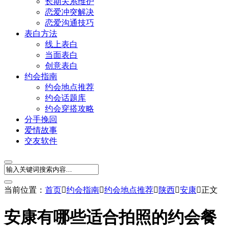
长期关系维护
恋爱冲突解决
恋爱沟通技巧
表白方法
线上表白
当面表白
创意表白
约会指南
约会地点推荐
约会话题库
约会穿搭攻略
分手挽回
爱情故事
交友软件
当前位置：
首页

约会指南

约会地点推荐

陕西

安康

正文
安康有哪些适合拍照的约会餐