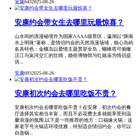
安康
643
2025-08-26
安康约会带女生去哪里玩最惊喜？
山水间的浪漫秘境作为国家AAAA级景区，瀛湖以“陕南
水上明珠”著称，是情侣约会的天然浪漫场域，核心岛屿
各具特色：金螺岛以爱情主题贯穿全岛，螺峰塔可俯瞰
汉江与岚河交汇的壮阔，婚俗博物馆与红娘庙为情侣提
供...
安康
693
2025-08-26
安康初次约会去哪里吃饭不贵？
安康初次约会去哪里吃饭不贵？在安康，初次约会的餐
厅选择其实相当丰富，而且不必花费太多就能享受到温
馨浪漫的氛围,以下是一些推荐的地方：口福缘火锅：这
家老字号火锅店环境优雅，特别适合情侣约会，你可以
自选锅...