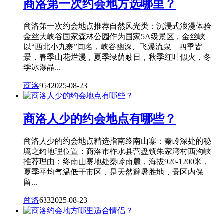
商洛第一次约会地方选哪里？
商洛第一次约会地点推荐自然风光类：沉浸式浪漫体验
金丝大峡谷国家森林公园作为国家5A级景区，金丝峡
以“西北小九寨”闻名，峡谷幽深、飞瀑流泉，四季皆
景，春季山花烂漫，夏季绿荫蔽日，秋季红叶似火，冬
季冰瀑晶...
商洛
954
2025-08-23
商洛人少的约会地点有哪些？
商洛人少的约会地点精选指南终南山寨：秦岭深处的秘
境之约地理位置：商洛市柞水县营盘镇朱家湾村西沟峡
推荐理由：终南山寨地处秦岭南麓，海拔920-1200米，
夏季平均气温低于市区，是天然避暑胜地，景区内保
留...
商洛
633
2025-08-23