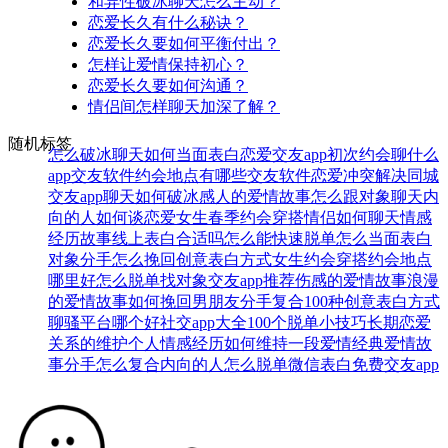
和异性破冰聊天怎么主动？
恋爱长久有什么秘诀？
恋爱长久要如何平衡付出？
怎样让爱情保持初心？
恋爱长久要如何沟通？
情侣间怎样聊天加深了解？
随机标签
怎么破冰聊天
如何当面表白
恋爱交友app
初次约会聊什么
app交友软件
约会地点有哪些
交友软件
恋爱冲突解决
同城
交友app
聊天如何破冰
感人的爱情故事
怎么跟对象聊天
内
向的人如何谈恋爱
女生春季约会穿搭
情侣如何聊天
情感
经历故事
线上表白合适吗
怎么能快速脱单
怎么当面表白
对象分手怎么挽回
创意表白方式
女生约会穿搭
约会地点
哪里好
怎么脱单找对象
交友app推荐
伤感的爱情故事
浪漫
的爱情故事
如何挽回男朋友
分手复合
100种创意表白方式
聊骚平台哪个好
社交app大全
100个脱单小技巧
长期恋爱
关系的维护
个人情感经历
如何维持一段爱情
经典爱情故
事
分手怎么复合
内向的人怎么脱单
微信表白
免费交友app