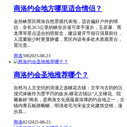
商洛约会地方哪里适合情侣？
金丝峡景区商洛自然景观代表地，适合偏好户外的情
侣，全长20.5公里的峡谷步道可牵手漫步，玉皇瀑、黑
龙潭等景点适合拍照留念，建议避开节假日清晨前往，
人流量较少时更显静谧，景区内设有多处木质观景台，
需注意...
商洛
596
2025-08-23
商洛约会圣地推荐哪个？
自然与人文交织的浪漫之选棣花古镇：文学与古韵的沉
浸式体验作为贾平凹的故乡,棣花古镇以“人文棣花、院
藏秦岭”闻名，是商洛文化底蕴最深厚的约会地之一，古
镇内青石板路蜿蜒，明清老宅与宋金文化建筑交错，漫
步其...
商洛
823
2025-08-23