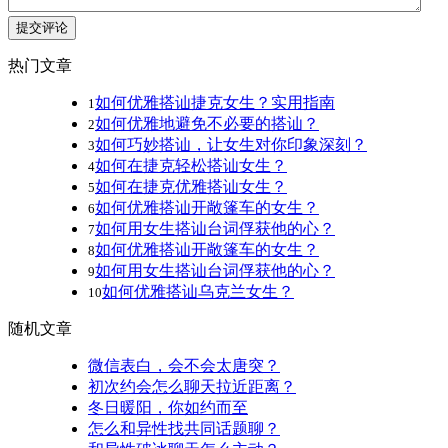
提交评论
热门文章
如何优雅搭讪捷克女生？实用指南
1
如何优雅地避免不必要的搭讪？
2
如何巧妙搭讪，让女生对你印象深刻？
3
如何在捷克轻松搭讪女生？
4
如何在捷克优雅搭讪女生？
5
如何优雅搭讪开敞篷车的女生？
6
如何用女生搭讪台词俘获他的心？
7
如何优雅搭讪开敞篷车的女生？
8
如何用女生搭讪台词俘获他的心？
9
如何优雅搭讪乌克兰女生？
10
随机文章
微信表白，会不会太唐突？
初次约会怎么聊天拉近距离？
冬日暖阳，你如约而至
怎么和异性找共同话题聊？