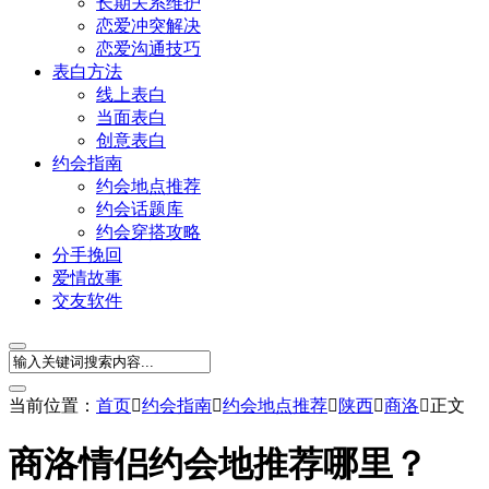
长期关系维护
恋爱冲突解决
恋爱沟通技巧
表白方法
线上表白
当面表白
创意表白
约会指南
约会地点推荐
约会话题库
约会穿搭攻略
分手挽回
爱情故事
交友软件
当前位置：
首页

约会指南

约会地点推荐

陕西

商洛

正文
商洛情侣约会地推荐哪里？