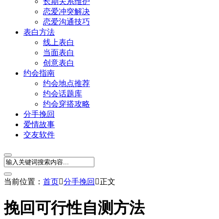
长期关系维护
恋爱冲突解决
恋爱沟通技巧
表白方法
线上表白
当面表白
创意表白
约会指南
约会地点推荐
约会话题库
约会穿搭攻略
分手挽回
爱情故事
交友软件
当前位置：
首页

分手挽回

正文
挽回可行性自测方法