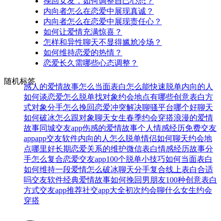
挽回女友，如何调整自己心态？
内向者怎么在恋爱中展现真诚？
内向者怎么在恋爱中展现责任心？
如何让爱情充满惊喜？
怎样和异性聊天不显得尴尬冷场？
如何维持恋爱的热情？
恋爱长久需哪些心态调整？
随机标签
感人的爱情故事
怎么当面表白
怎么能快速脱单
内向的人
如何谈恋爱
怎么脱单找对象
约会地点有哪些
创意表白方
式
对象分手怎么挽回
恋爱冲突解决
聊骚平台哪个好
聊天
如何破冰
怎么跟对象聊天
女生春季约会穿搭
浪漫的爱情
故事
同城交友app
伤感的爱情故事
个人情感经历
免费交友
app
app交友软件
内向的人怎么脱单
情侣如何聊天
约会地
点哪里好
长期恋爱关系的维护
微信表白
情感经历故事
分
手怎么复合
恋爱交友app
100个脱单小技巧
如何当面表白
如何维持一段爱情
怎么破冰聊天
分手复合
线上表白合适
吗
交友软件
经典爱情故事
如何挽回男朋友
100种创意表白
方式
交友app推荐
社交app大全
初次约会聊什么
女生约会
穿搭