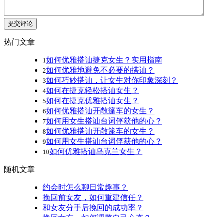
提交评论
热门文章
如何优雅搭讪捷克女生？实用指南
1
如何优雅地避免不必要的搭讪？
2
如何巧妙搭讪，让女生对你印象深刻？
3
如何在捷克轻松搭讪女生？
4
如何在捷克优雅搭讪女生？
5
如何优雅搭讪开敞篷车的女生？
6
如何用女生搭讪台词俘获他的心？
7
如何优雅搭讪开敞篷车的女生？
8
如何用女生搭讪台词俘获他的心？
9
如何优雅搭讪乌克兰女生？
10
随机文章
约会时怎么聊日常趣事？
挽回前女友，如何重建信任？
和女友分手后挽回的成功率？