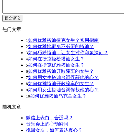
提交评论
热门文章
如何优雅搭讪捷克女生？实用指南
1
如何优雅地避免不必要的搭讪？
2
如何巧妙搭讪，让女生对你印象深刻？
3
如何在捷克轻松搭讪女生？
4
如何在捷克优雅搭讪女生？
5
如何优雅搭讪开敞篷车的女生？
6
如何用女生搭讪台词俘获他的心？
7
如何优雅搭讪开敞篷车的女生？
8
如何用女生搭讪台词俘获他的心？
9
如何优雅搭讪乌克兰女生？
10
随机文章
微信上表白，合适吗？
音乐会上的心动瞬间
挽回女友，如何表达真心？