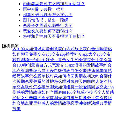
内向者恋爱时怎么增加共同话题？
雨中奔跑，共撑一把伞
和异性破冰聊天怎么接话？
图书馆借书，借出一段缘
恋爱长久需避免哪些行为？
恋爱长久要如何平衡付出？
怎样和异性聊天不显得过于急切？
随机标签
内向的人如何谈恋爱
创意表白方式
线上表白合适吗
情侣
如何聊天
免费交友app
交友app推荐
社交app大全
app交友
软件
聊骚平台哪个好
分手复合
女生约会穿搭
分手怎么复
合
100种创意表白方式
恋爱交友app
浪漫的爱情故事
约会
地点有哪些
怎么当面表白
微信表白
怎么能快速脱单
情感
经历故事
怎么脱单找对象
如何挽回男朋友
初次约会聊什
么
长期恋爱关系的维护
怎么跟对象聊天
内向的人怎么脱
单
交友软件
怎么破冰聊天
如何维持一段爱情
同城交友app
伤感的爱情故事
如何当面表白
100个脱单小技巧
个人情感
经历
女生春季约会穿搭
聊天如何破冰
对象分手怎么挽回
约会地点哪里好
感人的爱情故事
恋爱冲突解决
经典爱情
故事