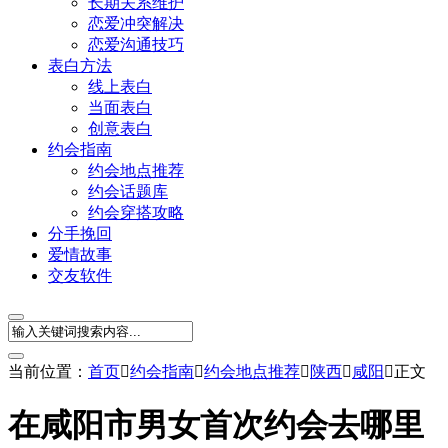
长期关系维护
恋爱冲突解决
恋爱沟通技巧
表白方法
线上表白
当面表白
创意表白
约会指南
约会地点推荐
约会话题库
约会穿搭攻略
分手挽回
爱情故事
交友软件
当前位置：
首页

约会指南

约会地点推荐

陕西

咸阳

正文
在咸阳市男女首次约会去哪里