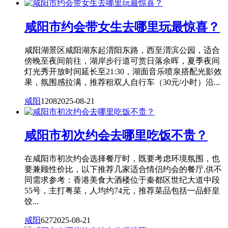
咸阳市约会带女生去哪里玩最惊喜？
咸阳湖景区咸阳湖东起渭阳东路，西至渭滨公园，适合
傍晚至夜间前往，湖岸步行道可赏日落余晖，夏季夜间
灯光秀开放时间延长至21:30，湖面音乐喷泉搭配光影效
果，氛围感拉满，推荐租双人自行车（30元/小时）沿...
咸阳
1208
2025-08-21
咸阳市初次约会去哪里吃饭不贵？
在咸阳市初次约会选择餐厅时，既要考虑环境氛围，也
要兼顾性价比，以下推荐几家适合情侣约会的餐厅,供不
同需求参考：香港美食大酒楼位于秦都区世纪大道中段
55号，主打粤菜，人均约74元，推荐菜品包括一品虾皇
饺...
咸阳
627
2025-08-21