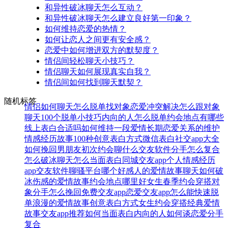
和异性破冰聊天怎么互动？
和异性破冰聊天怎么建立良好第一印象？
如何维持恋爱的热情？
如何让恋人之间更有安全感？
恋爱中如何增进双方的默契度？
情侣间轻松聊天小技巧？
情侣聊天如何展现真实自我？
情侣间如何找到聊天默契？
随机标签
情侣如何聊天
怎么脱单找对象
恋爱冲突解决
怎么跟对象
聊天
100个脱单小技巧
内向的人怎么脱单
约会地点有哪些
线上表白合适吗
如何维持一段爱情
长期恋爱关系的维护
情感经历故事
100种创意表白方式
微信表白
社交app大全
如何挽回男朋友
初次约会聊什么
交友软件
分手怎么复合
怎么破冰聊天
怎么当面表白
同城交友app
个人情感经历
app交友软件
聊骚平台哪个好
感人的爱情故事
聊天如何破
冰
伤感的爱情故事
约会地点哪里好
女生春季约会穿搭
对
象分手怎么挽回
免费交友app
恋爱交友app
怎么能快速脱
单
浪漫的爱情故事
创意表白方式
女生约会穿搭
经典爱情
故事
交友app推荐
如何当面表白
内向的人如何谈恋爱
分手
复合