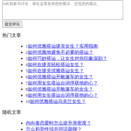
提交评论
热门文章
如何优雅搭讪捷克女生？实用指南
1
如何优雅地避免不必要的搭讪？
2
如何巧妙搭讪，让女生对你印象深刻？
3
如何在捷克轻松搭讪女生？
4
如何在捷克优雅搭讪女生？
5
如何优雅搭讪开敞篷车的女生？
6
如何用女生搭讪台词俘获他的心？
7
如何优雅搭讪开敞篷车的女生？
8
如何用女生搭讪台词俘获他的心？
9
如何优雅搭讪乌克兰女生？
10
随机文章
内向者恋爱时怎么提升亲密度？
怎么和异性找共同话题聊？