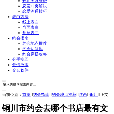
长期关系维护
恋爱冲突解决
恋爱沟通技巧
表白方法
线上表白
当面表白
创意表白
约会指南
约会地点推荐
约会话题库
约会穿搭攻略
分手挽回
爱情故事
交友软件
当前位置：
首页

约会指南

约会地点推荐

陕西

铜川

正文
铜川市约会去哪个书店最有文