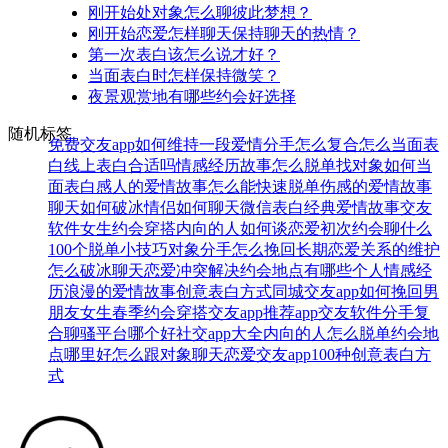
刚开始处对象怎么聊彼此梦想？
刚开始恋爱怎样聊天保持聊天的热情？
第一次表白该怎么说才好？
当面表白时怎样保持微笑？
夜景观赏地有哪些约会好选择
随机标签
免费交友app
如何维持一段爱情
分手怎么复合
怎么当面表
白
线上表白合适吗
情感经历故事
怎么脱单找对象
如何当
面表白
感人的爱情故事
怎么能快速脱单
伤感的爱情故事
聊天如何破冰
情侣如何聊天
微信表白
经典爱情故事
交友
软件
女生约会穿搭
内向的人如何谈恋爱
初次约会聊什么
100个脱单小技巧
对象分手怎么挽回
长期恋爱关系的维护
怎么破冰聊天
恋爱冲突解决
约会地点有哪些
个人情感经
历
浪漫的爱情故事
创意表白方式
同城交友app
如何挽回男
朋友
女生春季约会穿搭
交友app推荐
app交友软件
分手复
合
聊骚平台哪个好
社交app大全
内向的人怎么脱单
约会地
点哪里好
怎么跟对象聊天
恋爱交友app
100种创意表白方
式