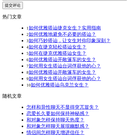
提交评论
热门文章
如何优雅搭讪捷克女生？实用指南
1
如何优雅地避免不必要的搭讪？
2
如何巧妙搭讪，让女生对你印象深刻？
3
如何在捷克轻松搭讪女生？
4
如何在捷克优雅搭讪女生？
5
如何优雅搭讪开敞篷车的女生？
6
如何用女生搭讪台词俘获他的心？
7
如何优雅搭讪开敞篷车的女生？
8
如何用女生搭讪台词俘获他的心？
9
如何优雅搭讪乌克兰女生？
10
随机文章
怎样和异性聊天不显得突兀冒失？
恋爱长久要如何保持神秘感？
和对象怎样保持聊天热度？
和对象怎样聊天展现幽默感？
情侣间怎样聊天增进信任？