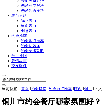
长期关系维护
恋爱冲突解决
恋爱沟通技巧
表白方法
线上表白
当面表白
创意表白
约会指南
约会地点推荐
约会话题库
约会穿搭攻略
分手挽回
爱情故事
交友软件
当前位置：
首页

约会指南

约会地点推荐

陕西

铜川

正文
铜川市约会餐厅哪家氛围好？