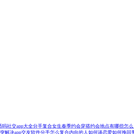
适吗
社交app大全
分手复合
女生春季约会穿搭
约会地点有哪些
怎么
突解决
app交友软件
分手怎么复合
内向的人如何谈恋爱
如何挽回