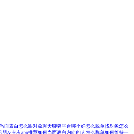
当面表白
怎么跟对象聊天
聊骚平台哪个好
怎么脱单找对象
怎么
男朋友
交友app推荐
如何当面表白
内向的人怎么脱单
如何维持一