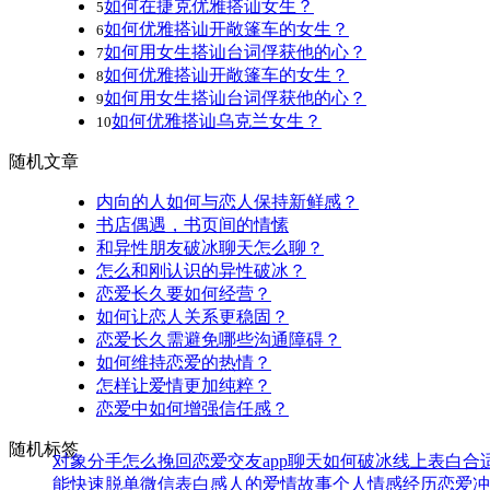
如何在捷克优雅搭讪女生？
5
如何优雅搭讪开敞篷车的女生？
6
如何用女生搭讪台词俘获他的心？
7
如何优雅搭讪开敞篷车的女生？
8
如何用女生搭讪台词俘获他的心？
9
如何优雅搭讪乌克兰女生？
10
随机文章
内向的人如何与恋人保持新鲜感？
书店偶遇，书页间的情愫
和异性朋友破冰聊天怎么聊？
怎么和刚认识的异性破冰？
恋爱长久要如何经营？
如何让恋人关系更稳固？
恋爱长久需避免哪些沟通障碍？
如何维持恋爱的热情？
怎样让爱情更加纯粹？
恋爱中如何增强信任感？
随机标签
对象分手怎么挽回
恋爱交友app
聊天如何破冰
线上表白合
能快速脱单
微信表白
感人的爱情故事
个人情感经历
恋爱冲