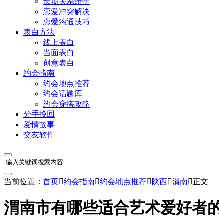
长期关系维护
恋爱冲突解决
恋爱沟通技巧
表白方法
线上表白
当面表白
创意表白
约会指南
约会地点推荐
约会话题库
约会穿搭攻略
分手挽回
爱情故事
交友软件
当前位置：
首页

约会指南

约会地点推荐

陕西

渭南

正文
渭南市有哪些适合艺术爱好者