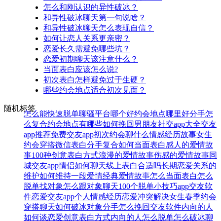
怎么和刚认识的异性破冰？
和异性破冰聊天第一句说啥？
和异性破冰聊天怎么表现自信？
如何让恋人关系更亲密？
恋爱长久需避免哪些坑？
恋爱初期聊天该注意什么？
当面表白应该怎么说?
初次表白怎样避免过于生硬？
哪些约会地点适合初次见面？
随机标签
怎么能快速脱单
聊骚平台哪个好
约会地点哪里好
分手怎
么复合
约会地点有哪些
如何挽回男朋友
社交app大全
交友
app推荐
免费交友app
初次约会聊什么
情感经历故事
女生
约会穿搭
微信表白
分手复合
如何当面表白
感人的爱情故
事
100种创意表白方式
浪漫的爱情故事
伤感的爱情故事
同
城交友app
情侣如何聊天
线上表白合适吗
长期恋爱关系的
维护
如何维持一段爱情
经典爱情故事
怎么当面表白
怎么
脱单找对象
怎么跟对象聊天
100个脱单小技巧
app交友软
件
恋爱交友app
个人情感经历
恋爱冲突解决
女生春季约会
穿搭
聊天如何破冰
对象分手怎么挽回
交友软件
内向的人
如何谈恋爱
创意表白方式
内向的人怎么脱单
怎么破冰聊