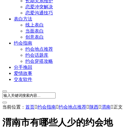
长期关系维护
恋爱冲突解决
恋爱沟通技巧
表白方法
线上表白
当面表白
创意表白
约会指南
约会地点推荐
约会话题库
约会穿搭攻略
分手挽回
爱情故事
交友软件
当前位置：
首页

约会指南

约会地点推荐

陕西

渭南

正文
渭南市有哪些人少的约会地