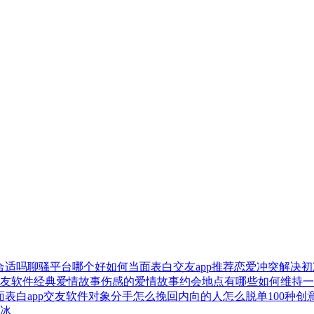
合适吗
聊骚平台哪个好
如何当面表白
交友app推荐
恋爱冲突解决
初
友软件
经典爱情故事
伤感的爱情故事
约会地点有哪些
如何维持一
面表白
app交友软件
对象分手怎么挽回
内向的人怎么脱单
100种
冰