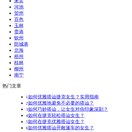
来宾
河池
贺州
百色
玉林
贵港
钦州
防城港
北海
梧州
桂林
柳州
南宁
热门文章
如何优雅搭讪捷克女生？实用指南
1
如何优雅地避免不必要的搭讪？
2
如何巧妙搭讪，让女生对你印象深刻？
3
如何在捷克轻松搭讪女生？
4
如何在捷克优雅搭讪女生？
5
如何优雅搭讪开敞篷车的女生？
6