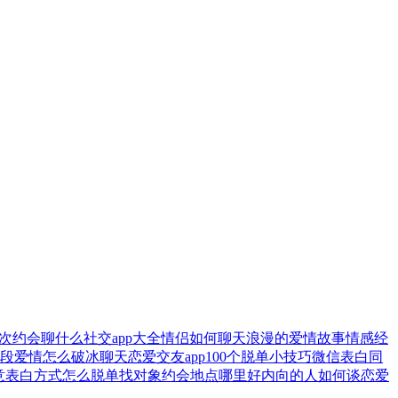
次约会聊什么
社交app大全
情侣如何聊天
浪漫的爱情故事
情感经
段爱情
怎么破冰聊天
恋爱交友app
100个脱单小技巧
微信表白
同
创意表白方式
怎么脱单找对象
约会地点哪里好
内向的人如何谈恋爱