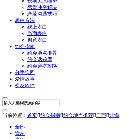
长期关系维护
恋爱冲突解决
恋爱沟通技巧
表白方法
线上表白
当面表白
创意表白
约会指南
约会地点推荐
约会话题库
约会穿搭攻略
分手挽回
爱情故事
交友软件
当前位置：
首页

约会指南

约会地点推荐

广西

北海
全部
崇左