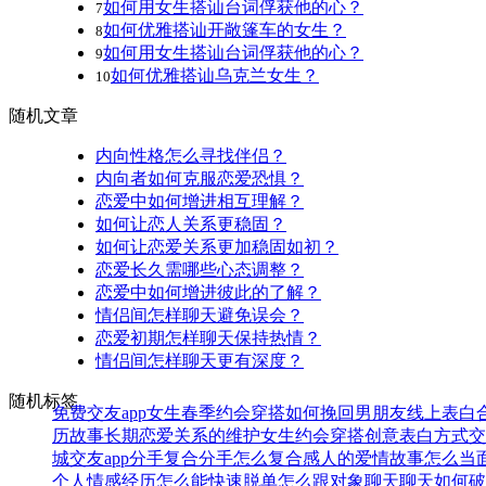
如何用女生搭讪台词俘获他的心？
7
如何优雅搭讪开敞篷车的女生？
8
如何用女生搭讪台词俘获他的心？
9
如何优雅搭讪乌克兰女生？
10
随机文章
内向性格怎么寻找伴侣？
内向者如何克服恋爱恐惧？
恋爱中如何增进相互理解？
如何让恋人关系更稳固？
如何让恋爱关系更加稳固如初？
恋爱长久需哪些心态调整？
恋爱中如何增进彼此的了解？
情侣间怎样聊天避免误会？
恋爱初期怎样聊天保持热情？
情侣间怎样聊天更有深度？
随机标签
免费交友app
女生春季约会穿搭
如何挽回男朋友
线上表白
历故事
长期恋爱关系的维护
女生约会穿搭
创意表白方式
交
城交友app
分手复合
分手怎么复合
感人的爱情故事
怎么当
个人情感经历
怎么能快速脱单
怎么跟对象聊天
聊天如何破