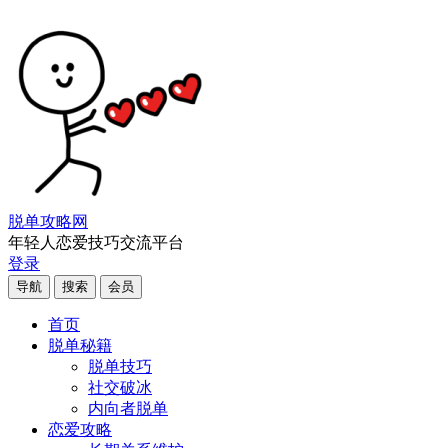
脱单攻略网
年轻人恋爱技巧交流平台
登录
导航
搜索
会员
首页
脱单秘籍
脱单技巧
社交破冰
内向者脱单
恋爱攻略