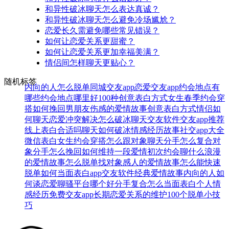
和异性破冰聊天怎么表达真诚？
和异性破冰聊天怎么避免冷场尴尬？
恋爱长久需避免哪些常见错误？
如何让恋爱关系更甜蜜？
如何让恋爱关系更加幸福美满？
情侣间怎样聊天更贴心？
随机标签
内向的人怎么脱单
同城交友app
恋爱交友app
约会地点有
哪些
约会地点哪里好
100种创意表白方式
女生春季约会穿
搭
如何挽回男朋友
伤感的爱情故事
创意表白方式
情侣如
何聊天
恋爱冲突解决
怎么破冰聊天
交友软件
交友app推荐
线上表白合适吗
聊天如何破冰
情感经历故事
社交app大全
微信表白
女生约会穿搭
怎么跟对象聊天
分手怎么复合
对
象分手怎么挽回
如何维持一段爱情
初次约会聊什么
浪漫
的爱情故事
怎么脱单找对象
感人的爱情故事
怎么能快速
脱单
如何当面表白
app交友软件
经典爱情故事
内向的人如
何谈恋爱
聊骚平台哪个好
分手复合
怎么当面表白
个人情
感经历
免费交友app
长期恋爱关系的维护
100个脱单小技
巧