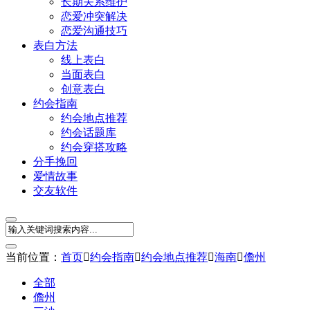
长期关系维护
恋爱冲突解决
恋爱沟通技巧
表白方法
线上表白
当面表白
创意表白
约会指南
约会地点推荐
约会话题库
约会穿搭攻略
分手挽回
爱情故事
交友软件
当前位置：
首页

约会指南

约会地点推荐

海南

儋州
全部
儋州