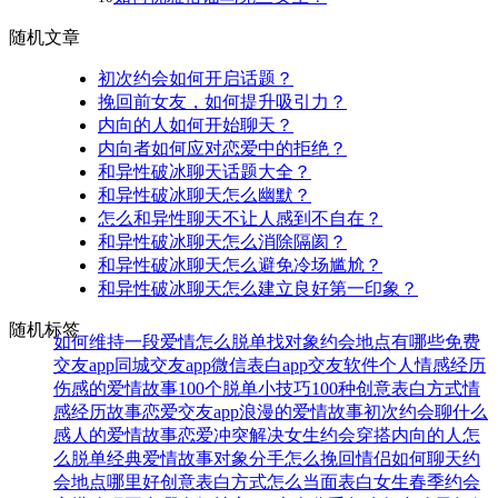
随机文章
初次约会如何开启话题？
挽回前女友，如何提升吸引力？
内向的人如何开始聊天？
内向者如何应对恋爱中的拒绝？
和异性破冰聊天话题大全？
和异性破冰聊天怎么幽默？
怎么和异性聊天不让人感到不自在？
和异性破冰聊天怎么消除隔阂？
和异性破冰聊天怎么避免冷场尴尬？
和异性破冰聊天怎么建立良好第一印象？
随机标签
如何维持一段爱情
怎么脱单找对象
约会地点有哪些
免费
交友app
同城交友app
微信表白
app交友软件
个人情感经历
伤感的爱情故事
100个脱单小技巧
100种创意表白方式
情
感经历故事
恋爱交友app
浪漫的爱情故事
初次约会聊什么
感人的爱情故事
恋爱冲突解决
女生约会穿搭
内向的人怎
么脱单
经典爱情故事
对象分手怎么挽回
情侣如何聊天
约
会地点哪里好
创意表白方式
怎么当面表白
女生春季约会