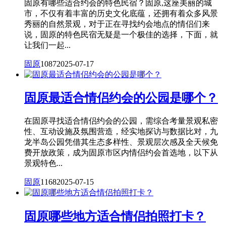
固原有哪些适合约会的特色民宿？固原,这座美丽的城
市，不仅有着丰富的历史文化底蕴，还拥有着众多风景
秀丽的自然景观，对于正在寻找约会地点的情侣们来
说，固原的特色民宿无疑是一个极佳的选择，下面，就
让我们一起...
固原
1087
2025-07-17
固原最适合情侣约会的公园是哪个？
在固原寻找适合情侣约会的公园，需综合考量景观私密
性、互动设施及氛围营造，经实地探访与数据比对，九
龙半岛公园凭借其生态多样性、景观层次感及全天候免
费开放政策，成为固原市区内情侣约会首选地，以下从
景观特色...
固原
1168
2025-07-15
固原哪些地方适合情侣拍照打卡？