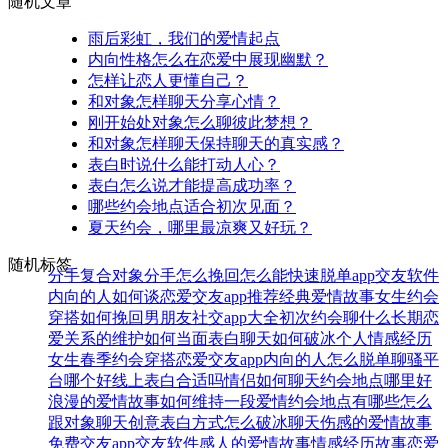
随机文章
雨后彩虹，我们的爱情起点
内向性格怎么在恋爱中展现幽默？
怎样让恋人更懂自己？
和对象怎样聊天分享心情？
刚开始处对象怎么聊彼此梦想？
和对象怎样聊天保持聊天的真实感？
表白时说什么能打动人心？
表白怎么说才能提高成功率？
哪些约会地点适合初次见面？
夏天约会，哪里最凉爽又好玩？
随机标签
分手复合
对象分手怎么挽回
怎么能快速脱单
app交友软件
内向的人如何谈恋爱
交友app推荐
经典爱情故事
女生约会
穿搭
如何挽回男朋友
社交app大全
初次约会聊什么
长期恋
爱关系的维护
如何当面表白
聊天如何破冰
个人情感经历
女生春季约会穿搭
恋爱交友app
内向的人怎么脱单
聊骚平
台哪个好
线上表白合适吗
情侣如何聊天
约会地点哪里好
浪漫的爱情故事
如何维持一段爱情
约会地点有哪些
怎么
跟对象聊天
创意表白方式
怎么破冰聊天
伤感的爱情故事
免费交友app
交友软件
感人的爱情故事
情感经历故事
恋爱