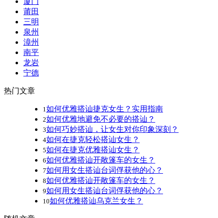
厦门
莆田
三明
泉州
漳州
南平
龙岩
宁德
热门文章
如何优雅搭讪捷克女生？实用指南
1
如何优雅地避免不必要的搭讪？
2
如何巧妙搭讪，让女生对你印象深刻？
3
如何在捷克轻松搭讪女生？
4
如何在捷克优雅搭讪女生？
5
如何优雅搭讪开敞篷车的女生？
6
如何用女生搭讪台词俘获他的心？
7
如何优雅搭讪开敞篷车的女生？
8
如何用女生搭讪台词俘获他的心？
9
如何优雅搭讪乌克兰女生？
10