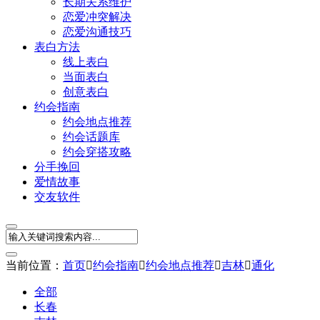
长期关系维护
恋爱冲突解决
恋爱沟通技巧
表白方法
线上表白
当面表白
创意表白
约会指南
约会地点推荐
约会话题库
约会穿搭攻略
分手挽回
爱情故事
交友软件
当前位置：
首页

约会指南

约会地点推荐

吉林

通化
全部
长春