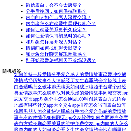
微信表白，会不会太唐突？
分手后挽回，如何保持联系？
内向的人如何与恋人深度交流？
内向者怎么在恋爱中展现包容心？
如何让恋爱关系更长久稳定？
如何让爱情保持初见时的心动？
和对象怎样展开深入对话？
情侣间如何找到聊天默契？
和对象怎样聊天展现幽默感？
刚开始恋爱怎样聊天不冷场没话？
随机标签
如何维持一段爱情
分手复合
感人的爱情故事
恋爱冲突解
决
情感经历故事
个人情感经历
女生春季约会穿搭
线上表
白合适吗
怎么破冰聊天
聊天如何破冰
聊骚平台哪个好
经
典爱情故事
怎么脱单找对象
浪漫的爱情故事
同城交友app
恋爱交友app
对象分手怎么挽回
100种创意表白方式
约会
地点有哪些
社交app大全
交友app推荐
怎么当面表白
如何
挽回男朋友
怎么能快速脱单
分手怎么复合
伤感的爱情故
事
交友软件
情侣如何聊天
app交友软件
如何当面表白
创意
表白方式
长期恋爱关系的维护
免费交友app
内向的人怎么
脱单
内向的人如何谈恋爱
女生约会穿搭
约会地点哪里好