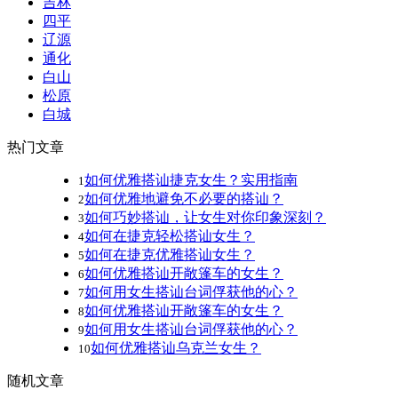
吉林
四平
辽源
通化
白山
松原
白城
热门文章
如何优雅搭讪捷克女生？实用指南
1
如何优雅地避免不必要的搭讪？
2
如何巧妙搭讪，让女生对你印象深刻？
3
如何在捷克轻松搭讪女生？
4
如何在捷克优雅搭讪女生？
5
如何优雅搭讪开敞篷车的女生？
6
如何用女生搭讪台词俘获他的心？
7
如何优雅搭讪开敞篷车的女生？
8
如何用女生搭讪台词俘获他的心？
9
如何优雅搭讪乌克兰女生？
10
随机文章