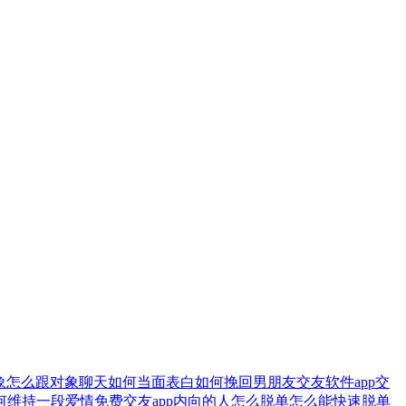
象
怎么跟对象聊天
如何当面表白
如何挽回男朋友
交友软件
app交
何维持一段爱情
免费交友app
内向的人怎么脱单
怎么能快速脱单