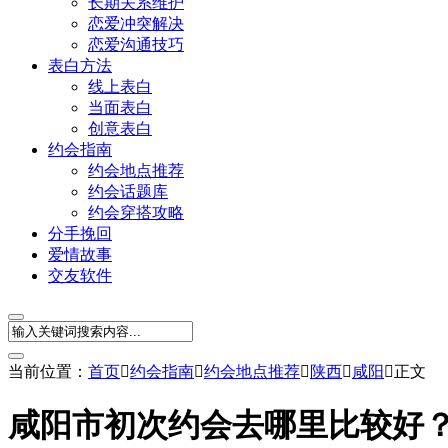
长期关系维护
恋爱冲突解决
恋爱沟通技巧
表白方法
线上表白
当面表白
创意表白
约会指南
约会地点推荐
约会话题库
约会穿搭攻略
分手挽回
爱情故事
交友软件
当前位置：
首页

约会指南

约会地点推荐

陕西

咸阳

正文
咸阳市初次约会去哪里比较好