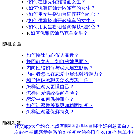
如何在捷克优雅搭讪女生？
5
如何优雅搭讪开敞篷车的女生？
6
如何用女生搭讪台词俘获他的心？
7
如何优雅搭讪开敞篷车的女生？
8
如何用女生搭讪台词俘获他的心？
9
如何优雅搭讪乌克兰女生？
10
随机文章
如何快速与心仪人靠近？
挽回前女友，如何约她见面？
内向性格如何与恋人建立默契？
内向者怎么在恋爱中展现独特魅力？
和异性破冰聊天怎么表现自信？
怎样让恋人更懂自己？
怎样让爱情经得起考验？
恋爱中如何保持耐心？
如何让恋爱关系更加稳固如初？
怎样让恋爱保鲜持久？
随机标签
社交app大全
约会地点有哪些
聊骚平台哪个好
创意表白方
友软件
长期恋爱关系的维护
初次约会聊什么
100个脱单小