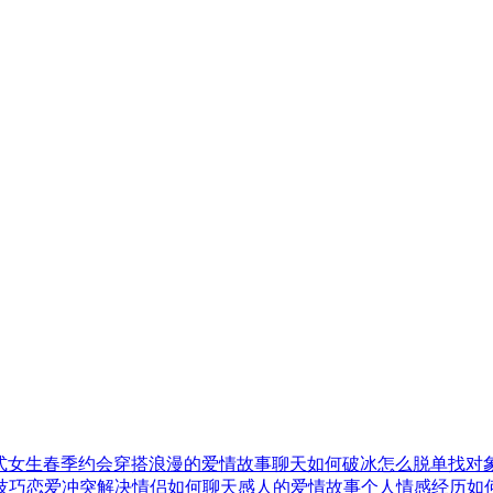
式
女生春季约会穿搭
浪漫的爱情故事
聊天如何破冰
怎么脱单找对
技巧
恋爱冲突解决
情侣如何聊天
感人的爱情故事
个人情感经历
如