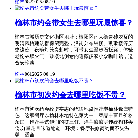
榆林
982
2025-08-19
榆林市约会带女生去哪里玩最惊喜？
榆林古城历史文化街区地址：榆阳区南大街青砖灰瓦的
明清风格建筑群保留完整，沿街分布钟楼、凯歌楼等历
史遗迹，夜晚灯笼亮起时，可带女生漫步石板路，体验
老榆林烟火气，鼓楼北侧巷内隐藏多家小众咖啡馆，适
合安静聊...
榆林
861
2025-08-19
榆林市初次约会去哪里吃饭不贵？
榆林市初次约会经济实惠的吃饭地点推荐老榆林饭庄特
色：这家餐厅以榆林本地特色菜为主，菜品丰富且价格
亲民，推荐尝试他们的拼三鲜、洋芋擦擦等传统榆林美
食,分量足且味道地道，环境：餐厅装修简约而不失温
馨，适合...