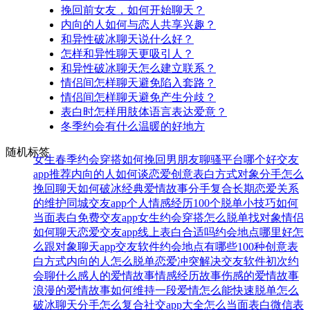
挽回前女友，如何开始聊天？
内向的人如何与恋人共享兴趣？
和异性破冰聊天说什么好？
怎样和异性聊天更吸引人？
和异性破冰聊天怎么建立联系？
情侣间怎样聊天避免陷入套路？
情侣间怎样聊天避免产生分歧？
表白时怎样用肢体语言表达爱意？
冬季约会有什么温暖的好地方
随机标签
女生春季约会穿搭
如何挽回男朋友
聊骚平台哪个好
交友
app推荐
内向的人如何谈恋爱
创意表白方式
对象分手怎么
挽回
聊天如何破冰
经典爱情故事
分手复合
长期恋爱关系
的维护
同城交友app
个人情感经历
100个脱单小技巧
如何
当面表白
免费交友app
女生约会穿搭
怎么脱单找对象
情侣
如何聊天
恋爱交友app
线上表白合适吗
约会地点哪里好
怎
么跟对象聊天
app交友软件
约会地点有哪些
100种创意表
白方式
内向的人怎么脱单
恋爱冲突解决
交友软件
初次约
会聊什么
感人的爱情故事
情感经历故事
伤感的爱情故事
浪漫的爱情故事
如何维持一段爱情
怎么能快速脱单
怎么
破冰聊天
分手怎么复合
社交app大全
怎么当面表白
微信表