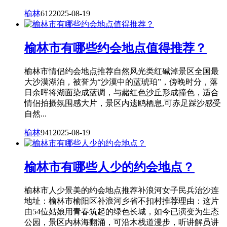
榆林
612
2025-08-19
榆林市有哪些约会地点值得推荐？
榆林市情侣约会地点推荐自然风光类红碱淖景区全国最
大沙漠湖泊，被誉为“沙漠中的蓝琥珀”，傍晚时分，落
日余晖将湖面染成蓝调，与赭红色沙丘形成撞色，适合
情侣拍摄氛围感大片，景区内遗鸥栖息,可赤足踩沙感受
自然...
榆林
941
2025-08-19
榆林市有哪些人少的约会地点？
榆林市人少景美的约会地点推荐补浪河女子民兵治沙连
地址：榆林市榆阳区补浪河乡省不扣村推荐理由：这片
由54位姑娘用青春筑起的绿色长城，如今已演变为生态
公园，景区内林海翻涌，可沿木栈道漫步，听讲解员讲