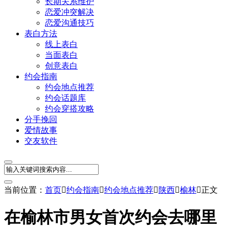
长期关系维护
恋爱冲突解决
恋爱沟通技巧
表白方法
线上表白
当面表白
创意表白
约会指南
约会地点推荐
约会话题库
约会穿搭攻略
分手挽回
爱情故事
交友软件
当前位置：
首页

约会指南

约会地点推荐

陕西

榆林

正文
在榆林市男女首次约会去哪里