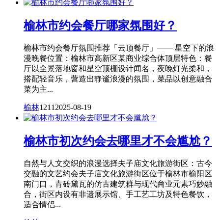
榆林市约会餐厅哪家氛围好？
榆林市约会餐厅氛围推荐「云顶餐厅」—— 星空下的浪
漫晚餐位置：榆林市高新区某商业综合体顶层特色：餐
厅以全景落地窗和星空顶棚设计闻名，夜晚灯光柔和，
搭配轻音乐，营造出静谧浪漫的氛围，菜品以创意融合
菜为主...
榆林
1211
2025-08-19
榆林市初次约会去哪里才不会尴尬？
自然与人文交织的浪漫选择夫子庙文化旅游街区：古今
交融的文艺约会夫子庙文化旅游街区位于榆林市榆阳区
南门口，青砖黛瓦的仿古建筑群与现代商业元素巧妙融
合，街区内设有非遗展示馆、手工艺工坊及特色餐饮，
适合情侣...