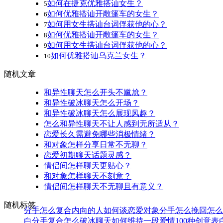
如何在捷克优雅搭讪女生？
5
如何优雅搭讪开敞篷车的女生？
6
如何用女生搭讪台词俘获他的心？
7
如何优雅搭讪开敞篷车的女生？
8
如何用女生搭讪台词俘获他的心？
9
如何优雅搭讪乌克兰女生？
10
随机文章
和异性聊天怎么开头不尴尬？
和异性破冰聊天怎么开场？
和异性破冰聊天怎么展现风趣？
怎么和异性聊天不让人感到无所适从？
恋爱长久需避免哪些消极情绪？
和对象怎样分享日常不无聊？
恋爱初期聊天话题灵感？
情侣间怎样聊天更贴心？
和对象怎样聊天不刻意？
情侣间怎样聊天不无聊且有意义？
随机标签
分手怎么复合
内向的人如何谈恋爱
对象分手怎么挽回
怎么
白
分手复合
怎么破冰聊天
如何维持一段爱情
100种创意表