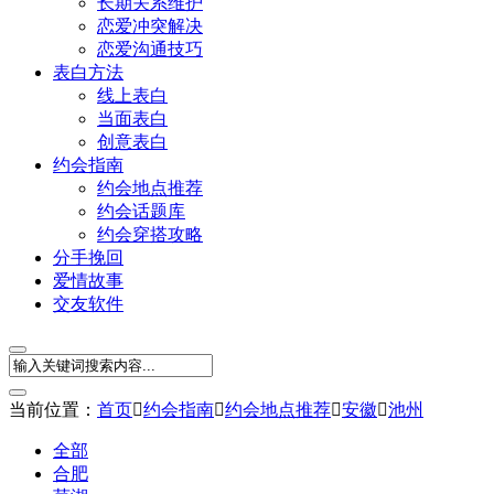
长期关系维护
恋爱冲突解决
恋爱沟通技巧
表白方法
线上表白
当面表白
创意表白
约会指南
约会地点推荐
约会话题库
约会穿搭攻略
分手挽回
爱情故事
交友软件
当前位置：
首页

约会指南

约会地点推荐

安徽

池州
全部
合肥