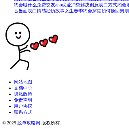
约会聊什么
免费交友app
恋爱冲突解决
创意表白方式
约会
么当面表白
情感经历故事
女生春季约会穿搭
如何挽回男朋
网站地图
文档中心
隐私政策
免责声明
用户协议
联系方式
© 2025
脱单攻略网
版权所有.