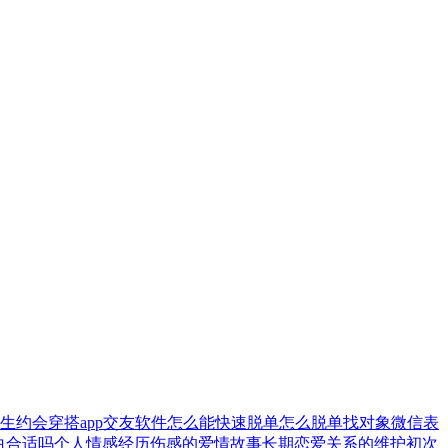
生约会穿搭
app交友软件
怎么能快速脱单
怎么脱单找对象
微信表
白合适吗
个人情感经历
伤感的爱情故事
长期恋爱关系的维护
初次