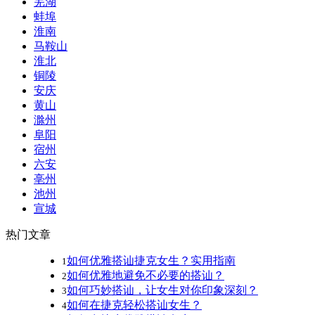
芜湖
蚌埠
淮南
马鞍山
淮北
铜陵
安庆
黄山
滁州
阜阳
宿州
六安
亳州
池州
宣城
热门文章
如何优雅搭讪捷克女生？实用指南
1
如何优雅地避免不必要的搭讪？
2
如何巧妙搭讪，让女生对你印象深刻？
3
如何在捷克轻松搭讪女生？
4