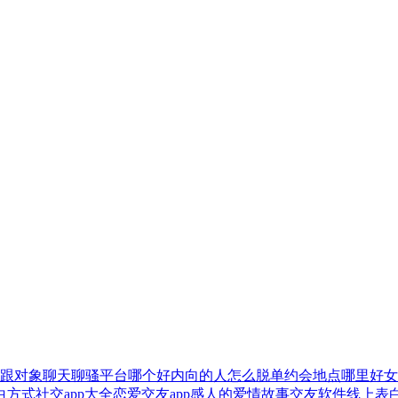
跟对象聊天
聊骚平台哪个好
内向的人怎么脱单
约会地点哪里好
女
白方式
社交app大全
恋爱交友app
感人的爱情故事
交友软件
线上表