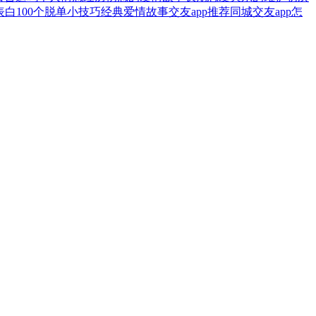
表白
100个脱单小技巧
经典爱情故事
交友app推荐
同城交友app
怎