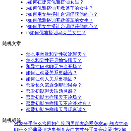
如何在捷克优雅搭讪女生？
5
如何优雅搭讪开敞篷车的女生？
6
如何用女生搭讪台词俘获他的心？
7
如何优雅搭讪开敞篷车的女生？
8
如何用女生搭讪台词俘获他的心？
9
如何优雅搭讪乌克兰女生？
10
随机文章
怎么用幽默和异性破冰聊天？
怎么和异性开启愉快聊天？
和异性破冰聊天怎么开场？
如何让恋爱关系更融洽？
如何让恋人关系更稳固？
恋爱长久需避免哪些误会？
恋爱初期聊天话题灵感？
恋爱初期怎样聊天不冷场？
恋爱初期怎样聊天不冷淡对方？
恋爱初期怎样聊天展现真诚？
随机标签
对象分手怎么挽回
如何挽回男朋友
恋爱交友app
初次约会
聊什么
经典爱情故事
创意表白方式
分手复合
恋爱冲突解