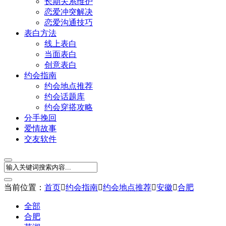
长期关系维护
恋爱冲突解决
恋爱沟通技巧
表白方法
线上表白
当面表白
创意表白
约会指南
约会地点推荐
约会话题库
约会穿搭攻略
分手挽回
爱情故事
交友软件
当前位置：
首页

约会指南

约会地点推荐

安徽

合肥
全部
合肥