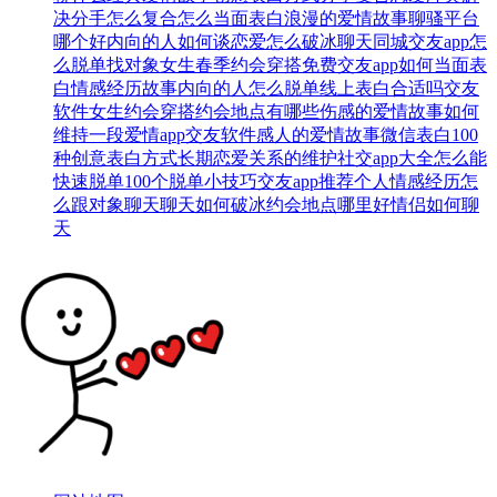
决
分手怎么复合
怎么当面表白
浪漫的爱情故事
聊骚平台
哪个好
内向的人如何谈恋爱
怎么破冰聊天
同城交友app
怎
么脱单找对象
女生春季约会穿搭
免费交友app
如何当面表
白
情感经历故事
内向的人怎么脱单
线上表白合适吗
交友
软件
女生约会穿搭
约会地点有哪些
伤感的爱情故事
如何
维持一段爱情
app交友软件
感人的爱情故事
微信表白
100
种创意表白方式
长期恋爱关系的维护
社交app大全
怎么能
快速脱单
100个脱单小技巧
交友app推荐
个人情感经历
怎
么跟对象聊天
聊天如何破冰
约会地点哪里好
情侣如何聊
天