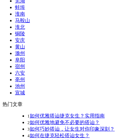
芜湖
蚌埠
淮南
马鞍山
淮北
铜陵
安庆
黄山
滁州
阜阳
宿州
六安
亳州
池州
宣城
热门文章
如何优雅搭讪捷克女生？实用指南
1
如何优雅地避免不必要的搭讪？
2
如何巧妙搭讪，让女生对你印象深刻？
3
如何在捷克轻松搭讪女生？
4